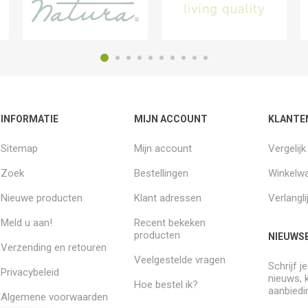
INFORMATIE
MIJN ACCOUNT
KLANTE
Sitemap
Mijn account
Vergelij
Zoek
Bestellingen
Winkelw
Nieuwe producten
Klant adressen
Verlangli
Meld u aan!
Recent bekeken
producten
NIEUWSB
Verzending en retouren
Veelgestelde vragen
Schrijf j
Privacybeleid
nieuws, 
Hoe bestel ik?
aanbiedi
Algemene voorwaarden