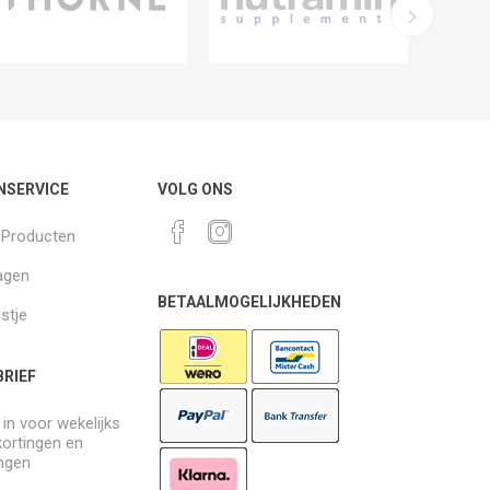
NSERVICE
VOLG ONS
k Producten
agen
BETAALMOGELIJKHEDEN
jstje
RIEF
e in voor wekelijks
kortingen en
ngen