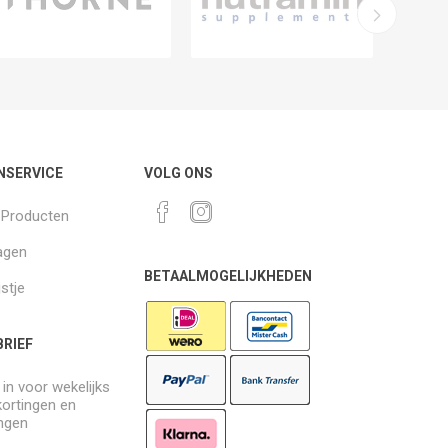
NSERVICE
VOLG ONS
k Producten
agen
BETAALMOGELIJKHEDEN
jstje
RIEF
e in voor wekelijks
kortingen en
ngen