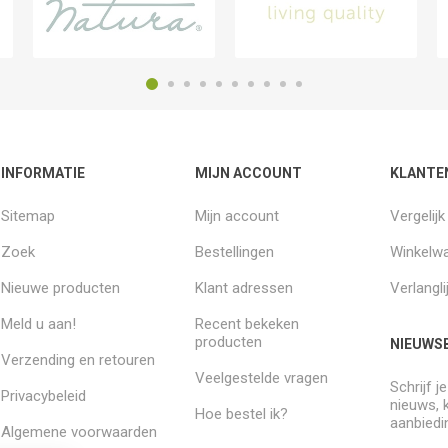
INFORMATIE
MIJN ACCOUNT
KLANTE
Sitemap
Mijn account
Vergelij
Zoek
Bestellingen
Winkelw
Nieuwe producten
Klant adressen
Verlangli
Meld u aan!
Recent bekeken
producten
NIEUWSB
Verzending en retouren
Veelgestelde vragen
Schrijf j
Privacybeleid
nieuws, 
Hoe bestel ik?
aanbiedi
Algemene voorwaarden