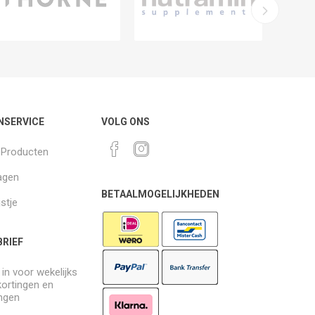
NSERVICE
VOLG ONS
k Producten
agen
BETAALMOGELIJKHEDEN
jstje
RIEF
e in voor wekelijks
kortingen en
ngen