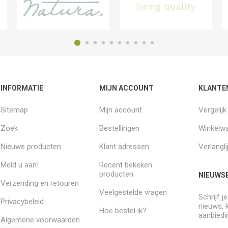
INFORMATIE
MIJN ACCOUNT
KLANTE
Sitemap
Mijn account
Vergelij
Zoek
Bestellingen
Winkelw
Nieuwe producten
Klant adressen
Verlangli
Meld u aan!
Recent bekeken
producten
NIEUWSB
Verzending en retouren
Veelgestelde vragen
Schrijf j
Privacybeleid
nieuws, 
Hoe bestel ik?
aanbiedi
Algemene voorwaarden