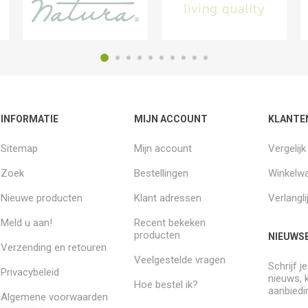
INFORMATIE
MIJN ACCOUNT
KLANTE
Sitemap
Mijn account
Vergelij
Zoek
Bestellingen
Winkelw
Nieuwe producten
Klant adressen
Verlangli
Meld u aan!
Recent bekeken
producten
NIEUWSB
Verzending en retouren
Veelgestelde vragen
Schrijf j
Privacybeleid
nieuws, 
Hoe bestel ik?
aanbiedi
Algemene voorwaarden