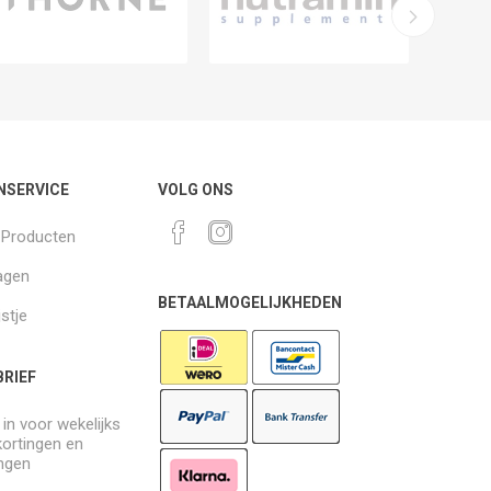
NSERVICE
VOLG ONS
k Producten
agen
BETAALMOGELIJKHEDEN
jstje
RIEF
e in voor wekelijks
kortingen en
ngen