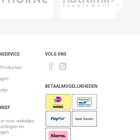
NSERVICE
VOLG ONS
k Producten
agen
BETAALMOGELIJKHEDEN
jstje
RIEF
e in voor wekelijks
kortingen en
ngen