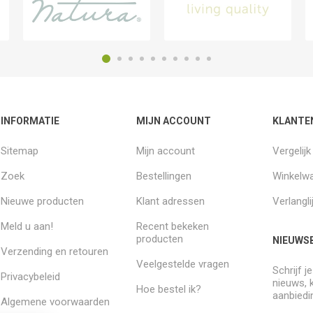
INFORMATIE
MIJN ACCOUNT
KLANTE
Sitemap
Mijn account
Vergelij
Zoek
Bestellingen
Winkelw
Nieuwe producten
Klant adressen
Verlangli
Meld u aan!
Recent bekeken
producten
NIEUWSB
Verzending en retouren
Veelgestelde vragen
Schrijf j
Privacybeleid
nieuws, 
Hoe bestel ik?
aanbiedi
Algemene voorwaarden