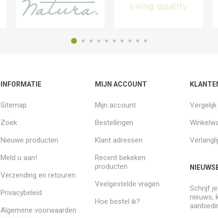
INFORMATIE
MIJN ACCOUNT
KLANTE
Sitemap
Mijn account
Vergelij
Zoek
Bestellingen
Winkelw
Nieuwe producten
Klant adressen
Verlangli
Meld u aan!
Recent bekeken
producten
NIEUWSB
Verzending en retouren
Veelgestelde vragen
Schrijf j
Privacybeleid
nieuws, 
Hoe bestel ik?
aanbiedi
Algemene voorwaarden