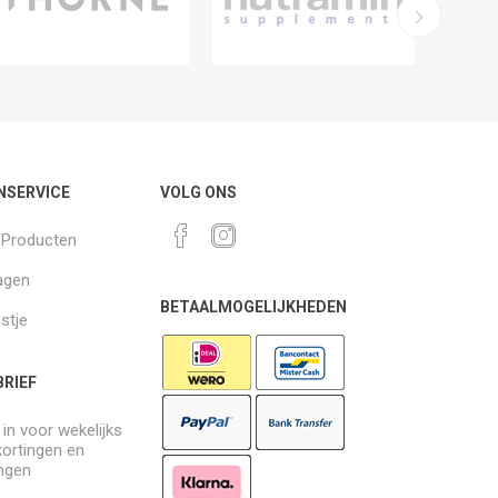
NSERVICE
VOLG ONS
k Producten
agen
BETAALMOGELIJKHEDEN
jstje
RIEF
e in voor wekelijks
kortingen en
ngen