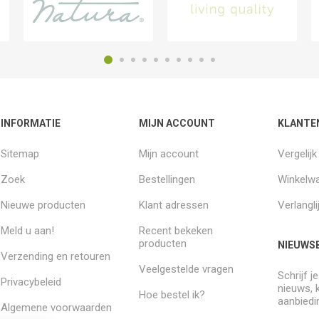
INFORMATIE
MIJN ACCOUNT
KLANTE
Sitemap
Mijn account
Vergelij
Zoek
Bestellingen
Winkelw
Nieuwe producten
Klant adressen
Verlangli
Meld u aan!
Recent bekeken
producten
NIEUWSB
Verzending en retouren
Veelgestelde vragen
Schrijf j
Privacybeleid
nieuws, 
Hoe bestel ik?
aanbiedi
Algemene voorwaarden