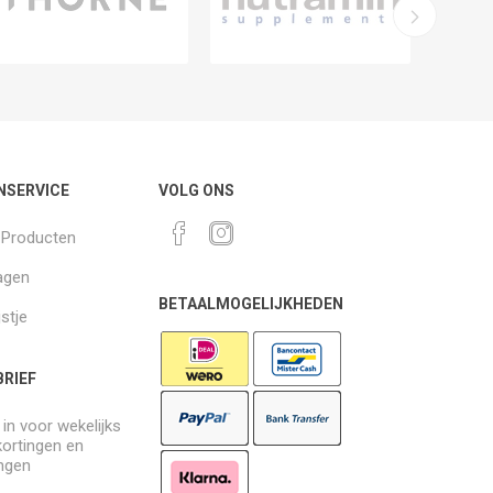
NSERVICE
VOLG ONS
k Producten
agen
BETAALMOGELIJKHEDEN
jstje
RIEF
e in voor wekelijks
kortingen en
ngen