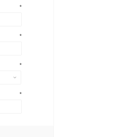
*
*
*
*