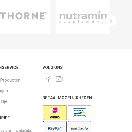
NSERVICE
VOLG ONS
k Producten
agen
BETAALMOGELIJKHEDEN
jstje
RIEF
e in voor wekelijks