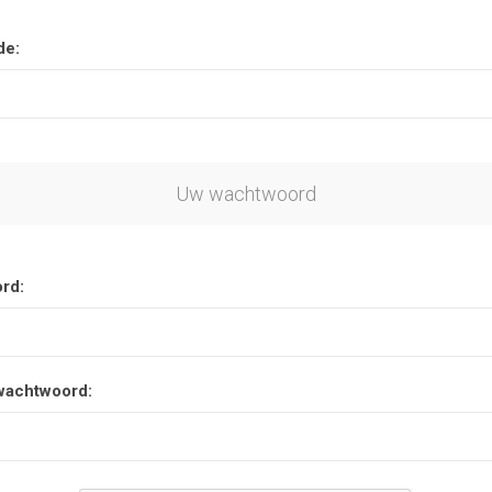
de:
Uw wachtwoord
rd:
wachtwoord: