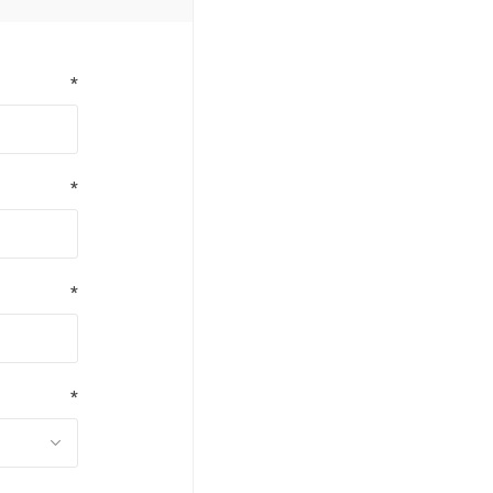
*
*
*
*