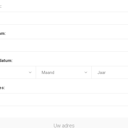
:
am:
datum:
es:
Uw adres