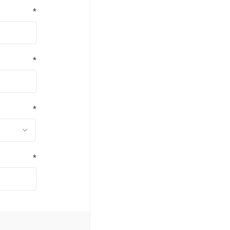
*
*
*
*