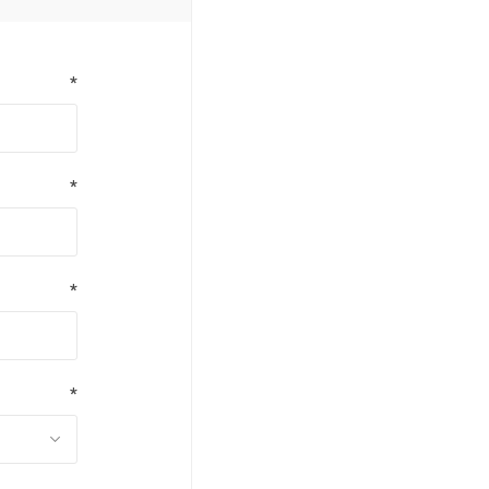
*
*
*
*