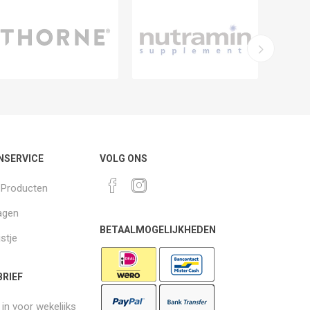
NSERVICE
VOLG ONS
k Producten
agen
BETAALMOGELIJKHEDEN
jstje
RIEF
e in voor wekelijks