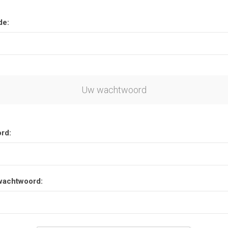
de:
Uw wachtwoord
rd:
wachtwoord: