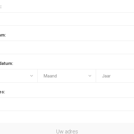
:
am:
datum:
es:
Uw adres