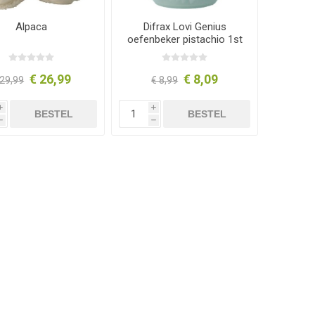
Alpaca
Difrax Lovi Genius
oefenbeker pistachio 1st
€ 26,99
€ 8,09
 29,99
€ 8,99
i
i
BESTEL
BESTEL
h
h