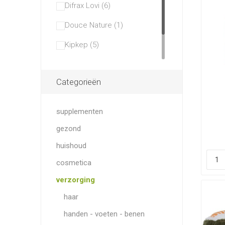
Difrax Lovi (6)
Douce Nature (1)
Kipkep (5)
Petit & Jolie (1)
Categorieën
Volatile (2)
supplementen
gezond
huishoud
cosmetica
verzorging
haar
handen - voeten - benen