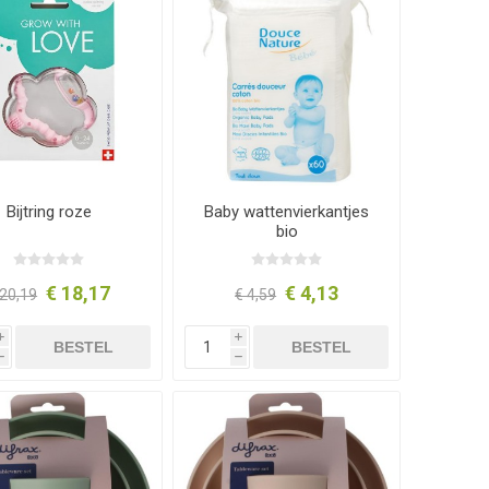
Bijtring roze
Baby wattenvierkantjes
bio
€ 18,17
€ 4,13
 20,19
€ 4,59
i
i
BESTEL
BESTEL
h
h