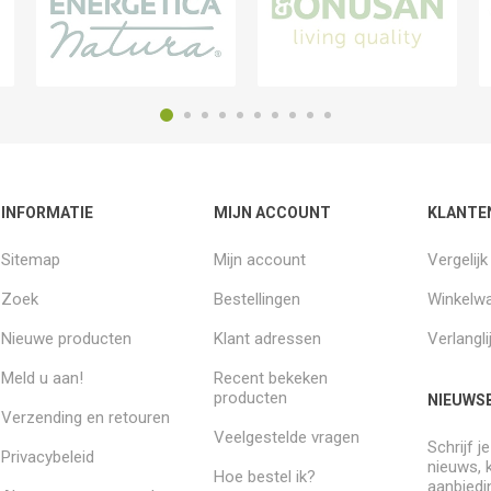
INFORMATIE
MIJN ACCOUNT
KLANTE
Sitemap
Mijn account
Vergelij
Zoek
Bestellingen
Winkelw
Nieuwe producten
Klant adressen
Verlangli
Meld u aan!
Recent bekeken
producten
NIEUWSB
Verzending en retouren
Veelgestelde vragen
Schrijf j
Privacybeleid
nieuws, 
Hoe bestel ik?
aanbiedi