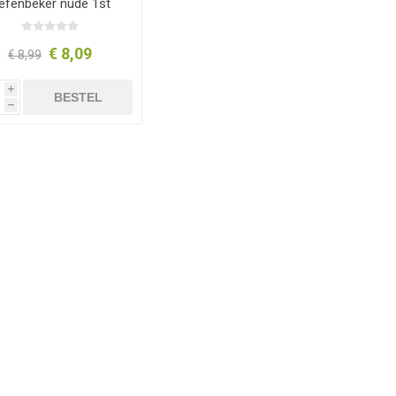
efenbeker nude 1st
€ 8,09
€ 8,99
i
BESTEL
h