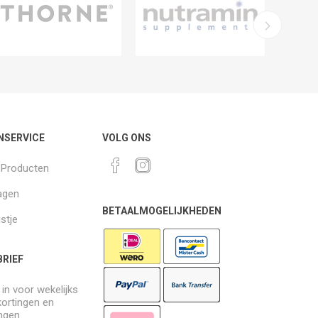
NSERVICE
VOLG ONS
k Producten
agen
BETAALMOGELIJKHEDEN
jstje
RIEF
e in voor wekelijks
kortingen en
ngen