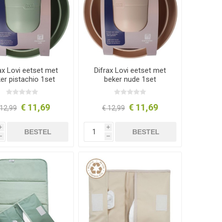
ax Lovi eetset met
Difrax Lovi eetset met
er pistachio 1set
beker nude 1set
€ 11,69
€ 11,69
 12,99
€ 12,99
i
i
BESTEL
BESTEL
h
h