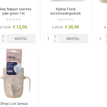
pkep Napper luieretui
Kipkep Feedi
pale green 1st
borstvoedingsdoek
cookie 1st
€ 12,56
€ 26,96
€ 13,95
€ 29,95
€
i
i
BESTEL
BESTEL
h
h
Difrax Lovi Genius