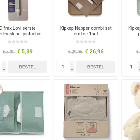
Difrax Lovi eerste
Kipkep Napper combi set
Kipke
edingslepel pistachio
coffee 1set
2st
€ 5,39
€ 26,96
€ 5,99
€ 29,95
€
i
i
BESTEL
BESTEL
h
h