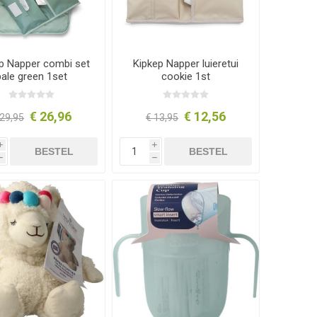
p Napper combi set
Kipkep Napper luieretui
pale green 1set
cookie 1st
€ 26,96
€ 12,56
 29,95
€ 13,95
i
i
BESTEL
BESTEL
h
h