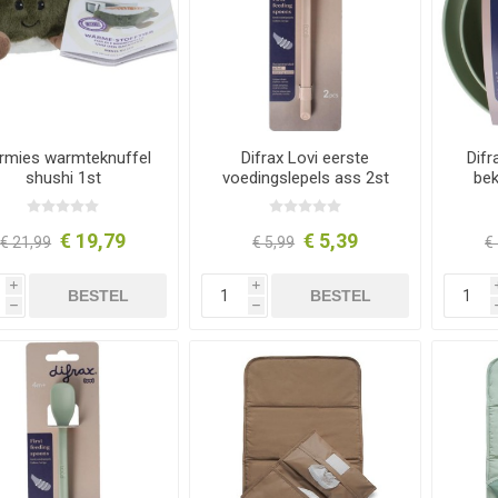
rmies warmteknuffel
Difrax Lovi eerste
Difr
shushi 1st
voedingslepels ass 2st
bek
€ 19,79
€ 5,39
€ 21,99
€ 5,99
€
i
i
BESTEL
BESTEL
h
h