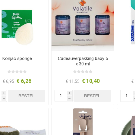
Konjac sponge
Cadeauverpakking baby 5
x 30 ml
€ 6,26
€ 10,40
€ 6,95
€ 11,55
€
i
i
BESTEL
BESTEL
h
h