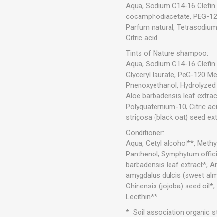
Aqua, Sodium C14-16 Olefin
cocamphodiacetate, PEG-120 M
Parfum natural, Tetrasodium g
Citric acid
Tints of Nature shampoo:
Aqua, Sodium C14-16 Olefin 
Glyceryl laurate, PeG-120 Me
Pnenoxyethanol, Hydrolyzed 
Aloe barbadensis leaf extrac
Polyquaternium-10, Citric aci
strigosa (black oat) seed ex
Conditioner:
Aqua, Cetyl alcohol**, Methy
Panthenol, Symphytum officin
barbadensis leaf extract*, An
amygdalus dulcis (sweet alm
Chinensis (jojoba) seed oil*
Lecithin**
* Soil association organic 