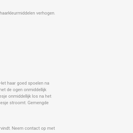
p haarkleurmiddelen verhogen.
Het haar goed spoelen na
met de ogen onmiddellijk
esje onmiddellijk los na het
 flesje stroomt. Gemengde
dervindt. Neem contact op met