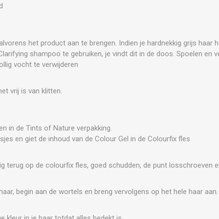
d
vorens het product aan te brengen. Indien je hardnekkig grijs haar
arifying shampoo te gebruiken, je vindt dit in de doos. Spoelen en 
lig vocht te verwijderen
 vrij is van klitten.
en in de Tints of Nature verpakking.
sjes en giet de inhoud van de Colour Gel in de Colourfix fles
ig terug op de colourfix fles, goed schudden, de punt losschroeven en
e haar, begin aan de wortels en breng vervolgens op het hele haar aan
 kleur in je haar totdat alles bedekt is.