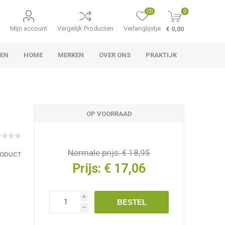
(0)
0
Mijn account
Vergelijk Producten
Verlanglijstje
€ 0,00
LEN
HOME
MERKEN
OVER ONS
PRAKTIJK
OP VOORRAAD
Normale prijs:
€ 18,95
RODUCT
Prijs:
€ 17,06
i
BESTEL
h