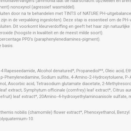
moniavervangers (ammonia laat de haarschacht opzwellen en breng
gment) nonoxynol (agressief wasmiddel).
 sluiten door na te behandelen met TINTS of NATURE PH-uitgebalan
zijn in de verpakking ingesloten). Deze stap is essentieel om de PH
sluiten. Dit voorkomt kleurverdoffing en geeft het haar zijn natuurlijke
roxide (hoogste in kwaliteit en de meest milde soort).
e percentage PPD’s (paraphenylenediamines-pigment).
e basis.
 Rapeseedamide, Alcohol denatured*, Propanediol**, Oleic acid, Et
, p-Phenylenediamine, Sodium sulfite, 4-Amino-2-Hydroxytoluene, P
inol, Ascorbic acid, Tetrasodium glutamate diacetate, 2-Methylresorc
eaf extract, Symphytum officinale (comfrey) leaf extract*, Citrus au
apefruit) leaf extract*, 20Amino-4-hydroxyethylaminoanisole sulfate
themis nobilis (chamomile) flower extract*, Phenoxyethanol, Benzyl
Polyquaternium-10.