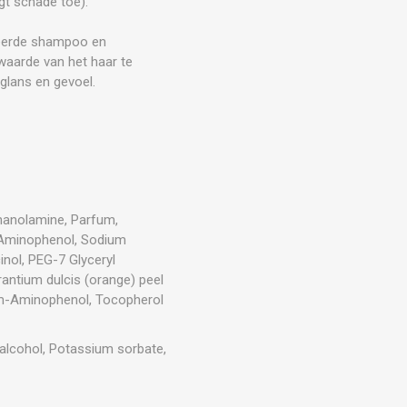
t schade toe).
ceerde shampoo en
-waarde van het haar te
 glans en gevoel.
hanolamine, Parfum,
-Aminophenol, Sodium
inol, PEG-7 Glyceryl
rantium dulcis (orange) peel
, m-Aminophenol, Tocopherol
 alcohol, Potassium sorbate,