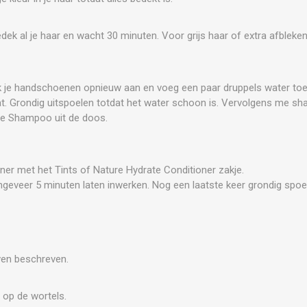
edek al je haar en wacht 30 minuten. Voor grijs haar of extra afbleke
rek je handschoenen opnieuw aan en voeg een paar druppels water to
at. Grondig uitspoelen totdat het water schoon is. Vervolgens me 
te Shampoo uit de doos.
ner met het Tints of Nature Hydrate Conditioner zakje.
eveer 5 minuten laten inwerken. Nog een laatste keer grondig spoe
ven beschreven.
n op de wortels.