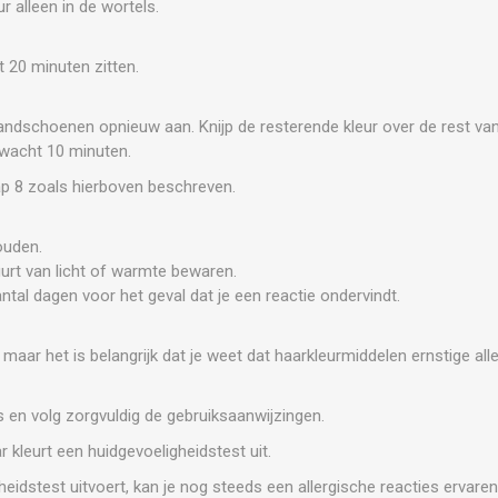
r alleen in de wortels.
t 20 minuten zitten.
handschoenen opnieuw aan. Knijp de resterende kleur over de rest van
wacht 10 minuten.
ap 8 zoals hierboven beschreven.
ouden.
uurt van licht of warmte bewaren.
tal dagen voor het geval dat je een reactie ondervindt.
, maar het is belangrijk dat je weet dat haarkleurmiddelen ernstige al
es en volg zorgvuldig de gebruiksaanwijzingen.
r kleurt een huidgevoeligheidstest uit.
heidstest uitvoert, kan je nog steeds een allergische reacties ervaren