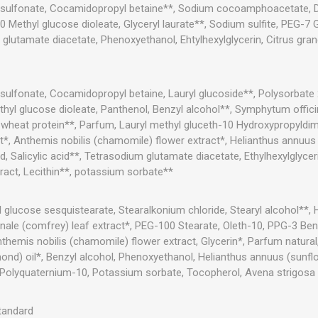
 sulfonate, Cocamidopropyl betaine**, Sodium cocoamphoacetate, 
ethyl glucose dioleate, Glyceryl laurate**, Sodium sulfite, PEG-7 G
lutamate diacetate, Phenoxyethanol, Ehtylhexylglycerin, Citrus grandi
sulfonate, Cocamidopropyl betaine, Lauryl glucoside**, Polysorbate
thyl glucose dioleate, Panthenol, Benzyl alcohol**, Symphytum offici
wheat protein**, Parfum, Lauryl methyl gluceth-10 Hydroxypropyldimo
t*, Anthemis nobilis (chamomile) flower extract*, Helianthus annuus
d, Salicylic acid**, Tetrasodium glutamate diacetate, Ethylhexylglycer
tract, Lecithin**, potassium sorbate**
l glucose sesquistearate, Stearalkonium chloride, Stearyl alcohol**,
ale (comfrey) leaf extract*, PEG-100 Stearate, Oleth-10, PPG-3 Benz
themis nobilis (chamomile) flower extract, Glycerin*, Parfum natural,
ond) oil*, Benzyl alcohol, Phenoxyethanol, Helianthus annuus (sunfl
, Polyquaternium-10, Potassium sorbate, Tocopherol, Avena strigosa 
standard