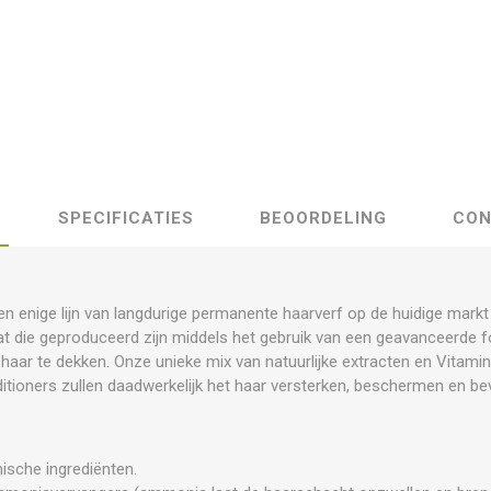
SPECIFICATIES
BEOORDELING
CON
 en enige lijn van langdurige permanente haarverf op de huidige markt 
at die geproduceerd zijn middels het gebruik van een geavanceerde f
e haar te dekken. Onze unieke mix van natuurlijke extracten en Vita
tioners zullen daadwerkelijk het haar versterken, beschermen en bev
nische ingrediënten.