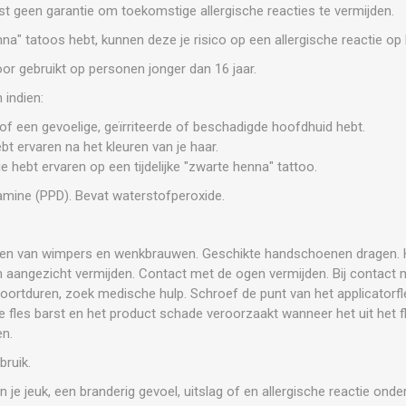
st geen garantie om toekomstige allergische reacties te vermijden.
henna" tatoos hebt, kunnen deze je risico op een allergische reactie o
oor gebruikt op personen jonger dan 16 jaar.
 indien:
h tof een gevoelige, geïrriteerde of beschadigde hoofdhuid hebt.
ebt ervaren na het kleuren van je haar.
ie hebt ervaren op een tijdelijke "zwarte henna" tattoo.
iamine (PPD). Bevat waterstofperoxide.
euren van wimpers en wenkbrauwen. Geschikte handschoenen dragen. 
n aangezicht vermijden. Contact met de ogen vermijden. Bij contact 
jft voortduren, zoek medische hulp. Schroef de punt van het applicatorfl
e fles barst en het product schade veroorzaakt wanneer het uit het
en.
bruik.
 je jeuk, een branderig gevoel, uitslag of en allergische reactie on