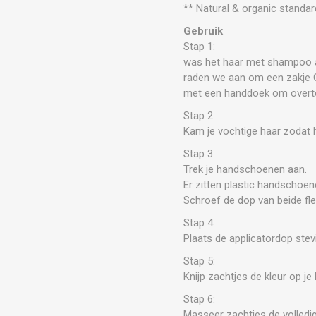
** Natural & organic standar
Gebruik
Stap 1:
was het haar met shampoo al
raden we aan om een zakje Cl
met een handdoek om overtol
Stap 2:
Kam je vochtige haar zodat het
Stap 3:
Trek je handschoenen aan.
Er zitten plastic handschoen
Schroef de dop van beide fle
Stap 4:
Plaats de applicatordop stev
Stap 5:
Knijp zachtjes de kleur op j
Stap 6:
Masseer zachtjes de volledige