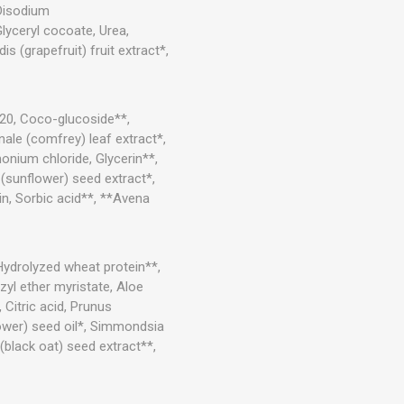
Disodium
lyceryl cocoate, Urea,
s (grapefruit) fruit extract*,
 20, Coco-glucoside**,
nale (comfrey) leaf extract*,
nium chloride, Glycerin**,
 (sunflower) seed extract*,
in, Sorbic acid**, **Avena
 Hydrolyzed wheat protein**,
yl ether myristate, Aloe
 Citric acid, Prunus
ower) seed oil*, Simmondsia
(black oat) seed extract**,