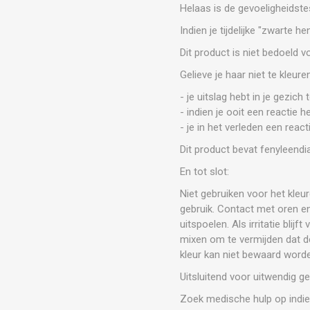
Helaas is de gevoeligheidste
Indien je tijdelijke "zwarte 
Dit product is niet bedoeld v
Gelieve je haar niet te kleuren
- je uitslag hebt in je gezic
- indien je ooit een reactie h
- je in het verleden een react
Dit product bevat fenyleend
En tot slot:
Niet gebruiken voor het kl
gebruik. Contact met oren e
uitspoelen. Als irritatie bli
mixen om te vermijden dat d
kleur kan niet bewaard word
Uitsluitend voor uitwendig ge
Zoek medische hulp op indien