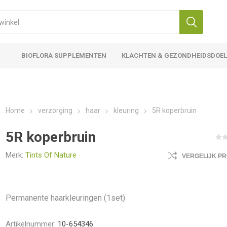
BIOFLORA SUPPLEMENTEN
KLACHTEN & GEZONDHEIDSDOE
Home
verzorging
haar
kleuring
5R koperbruin
5R koperbruin
Merk:
Tints Of Nature
VERGELIJK P
Permanente haarkleuringen (1set)
Artikelnummer:
10-654346