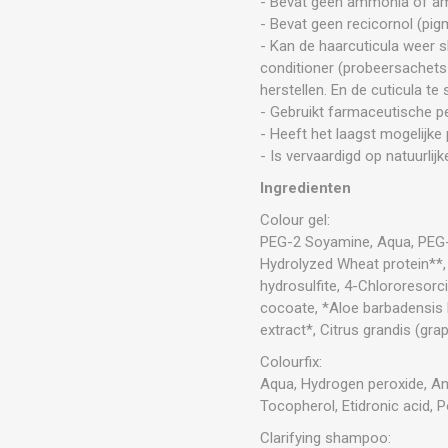
- Bevat geen ammonia of am
- Bevat geen recicornol (pi
- Kan de haarcuticula weer
conditioner (probeersachets 
herstellen. En de cuticula te 
- Gebruikt farmaceutische pe
- Heeft het laagst mogelijk
- Is vervaardigd op natuurlijk
Ingredienten
Colour gel:
PEG-2 Soyamine, Aqua, PEG-4
Hydrolyzed Wheat protein**
hydrosulfite, 4-Chlororesorc
cocoate, *Aloe barbadensis l
extract*, Citrus grandis (gr
Colourfix:
Aqua, Hydrogen peroxide, An
Tocopherol, Etidronic acid, 
Clarifying shampoo: