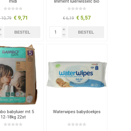
midi
liniment luierwisselc bio
350ml
€ 9,71
€ 5,57
 10,79
€ 6,19
i
i
BESTEL
BESTEL
h
h
bo babyluier mt 5
Waterwipes babydoekjes
12-18kg 22st