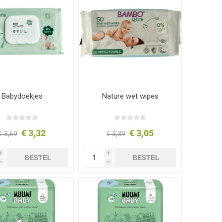
Babydoekjes
Nature wet wipes
€ 3,32
€ 3,05
€ 3,69
€ 3,39
i
i
BESTEL
BESTEL
h
h