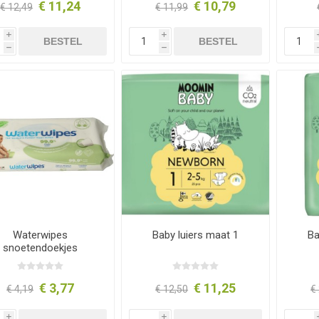
€ 11,24
€ 10,79
€ 12,49
€ 11,99
i
i
BESTEL
BESTEL
h
h
Waterwipes
Baby luiers maat 1
Ba
snoetendoekjes
€ 3,77
€ 11,25
€ 4,19
€ 12,50
€
i
i