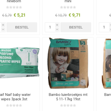
newborn
mini
€ 5,21
€ 9,71
€ 5,79
€ 10,79
€
i
i
BESTEL
BESTEL
h
h
aif Naif baby water
Bambo luierbroekjes mt
Bam
wipes 3pack 3st
5 11-17kg 19st