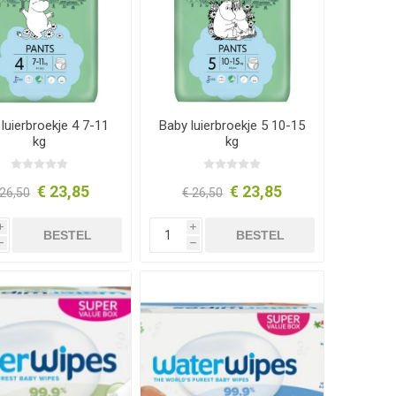
luierbroekje 4 7-11
Baby luierbroekje 5 10-15
kg
kg
€ 23,85
€ 23,85
 26,50
€ 26,50
i
i
BESTEL
BESTEL
h
h