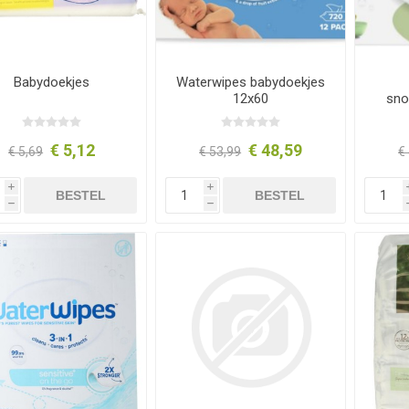
Babydoekjes
Waterwipes babydoekjes
12x60
sno
€ 5,12
€ 48,59
€ 5,69
€ 53,99
€
i
i
BESTEL
BESTEL
h
h