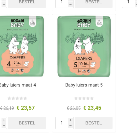
BESTEL
BESTEL
h
h
Baby luiers maat 4
Baby luiers maat 5
€ 23,57
€ 23,45
€ 26,19
€ 26,05
i
i
BESTEL
BESTEL
h
h