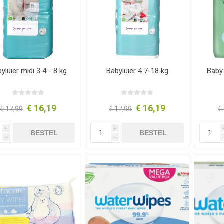
yluier midi 3 4 - 8 kg
Babyluier 4 7-18 kg
Baby 
€ 16,19
€ 16,19
€ 17,99
€ 17,99
€
i
i
BESTEL
BESTEL
h
h