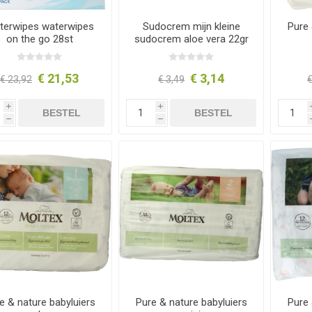
terwipes waterwipes
Sudocrem mijn kleine
Pure 
on the go 28st
sudocrem aloe vera 22gr
€ 21,53
€ 3,14
€ 23,92
€ 3,49
€
i
i
BESTEL
BESTEL
h
h
e & nature babyluiers
Pure & nature babyluiers
Pure 