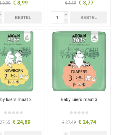
€ 8,99
€ 3,77
€ 9,99
€ 4,19
i
i
BESTEL
BESTEL
h
h
by luiers maat 2
Baby luiers maat 3
€ 24,89
€ 24,74
 27,65
€ 27,49
i
i