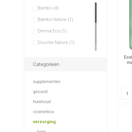
Bambo (4)
Bambo Nature (1)
Derma Eco (1)
Douche Nature (1)
Moltex (6)
Ecol
ma
Categorieën
Moomin (6)
Muumi Baby (4)
supplementen
Naif (1)
gezond
Natracare (1)
huishoud
Waterwipes (6)
cosmetica
verzorging
haar