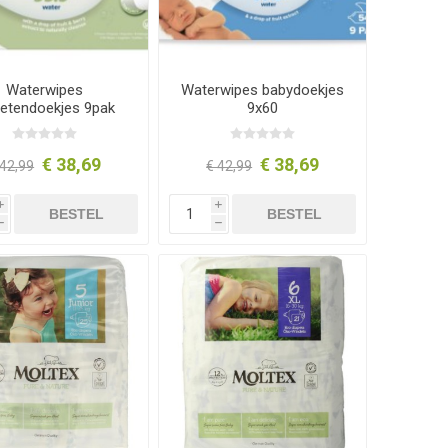
Waterwipes
Waterwipes babydoekjes
etendoekjes 9pak
9x60
€ 38,69
€ 38,69
 42,99
€ 42,99
i
i
BESTEL
BESTEL
h
h