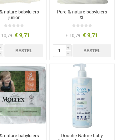
& nature babyluiers
Pure & nature babyluiers
junior
XL
€ 9,71
€ 9,71
 10,79
€ 10,79
i
i
BESTEL
BESTEL
h
h
& nature babyluiers
Douche Nature baby