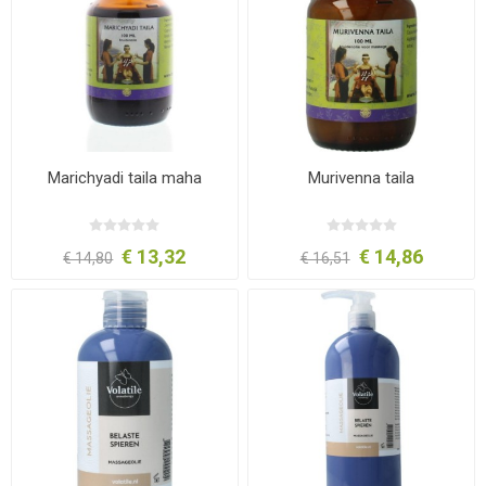
Marichyadi taila maha
Murivenna taila
€ 13,32
€ 14,86
€ 14,80
€ 16,51