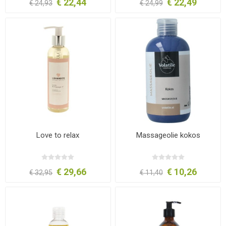
€ 22,44
€ 22,49
€ 24,93
€ 24,99
Love to relax
Massageolie kokos
€ 29,66
€ 10,26
€ 32,95
€ 11,40