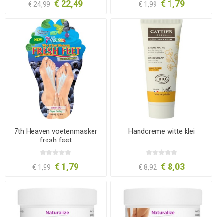
€ 22,49
€ 1,79
€ 24,99
€ 1,99
7th Heaven voetenmasker
Handcreme witte klei
fresh feet
€ 1,79
€ 8,03
€ 1,99
€ 8,92