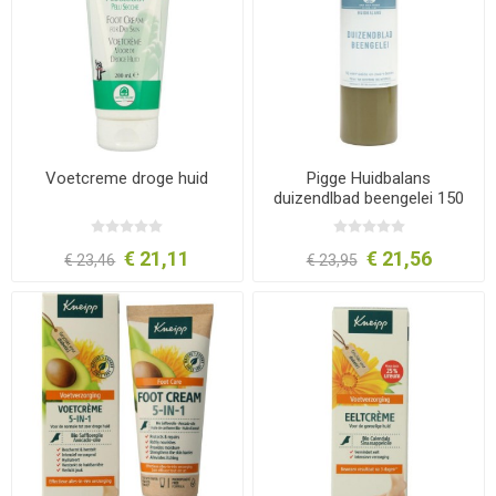
Voetcreme droge huid
Pigge Huidbalans
duizendlbad beengelei 150
ml
€ 21,11
€ 21,56
€ 23,46
€ 23,95