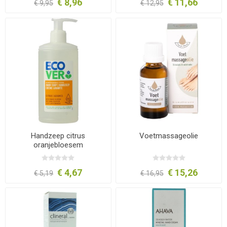
€ 8,96
€ 11,66
€ 9,95
€ 12,95
Handzeep citrus
Voetmassageolie
oranjebloesem
€ 4,67
€ 15,26
€ 5,19
€ 16,95