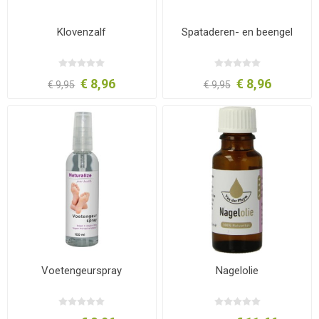
Klovenzalf
Spataderen- en beengel
€ 8,96
€ 8,96
€ 9,95
€ 9,95
Voetengeurspray
Nagelolie