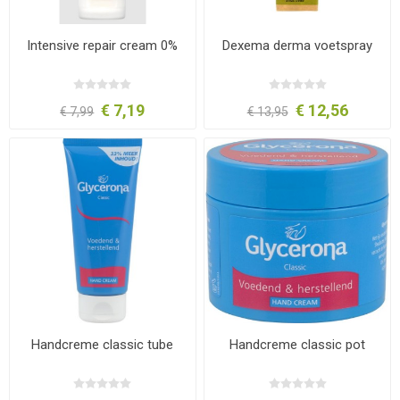
Intensive repair cream 0%
Dexema derma voetspray
€ 7,19
€ 12,56
€ 7,99
€ 13,95
Handcreme classic tube
Handcreme classic pot