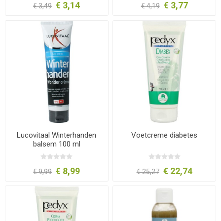
€ 3,14
€ 3,77
€ 3,49
€ 4,19
Lucovitaal Winterhanden
Voetcreme diabetes
balsem 100 ml
€ 8,99
€ 22,74
€ 9,99
€ 25,27