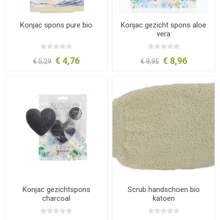
Konjac spons pure bio
Konjac gezicht spons aloe
vera
€ 4,76
€ 8,96
€ 5,29
€ 9,95
Konjac gezichtspons
Scrub handschoen bio
charcoal
katoen