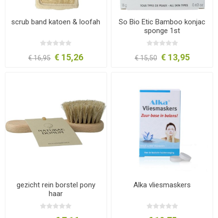
scrub band katoen & loofah
So Bio Etic Bamboo konjac
sponge 1st
€ 15,26
€ 13,95
€ 16,95
€ 15,50
gezicht rein borstel pony
Alka vliesmaskers
haar