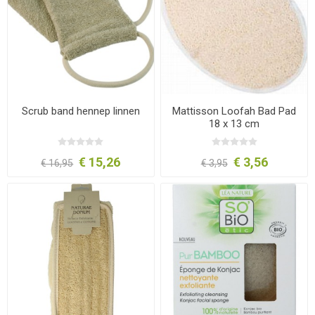
Scrub band hennep linnen
Mattisson Loofah Bad Pad
18 x 13 cm
€ 15,26
€ 3,56
€ 16,95
€ 3,95