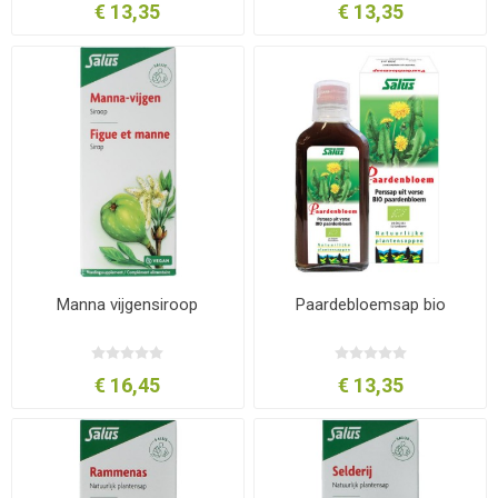
€ 13,35
€ 13,35
Manna vijgensiroop
Paardebloemsap bio
€ 16,45
€ 13,35