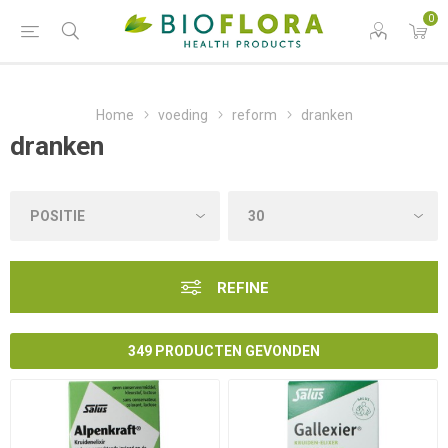
0
Home
voeding
reform
dranken
dranken
REFINE
349 PRODUCTEN GEVONDEN