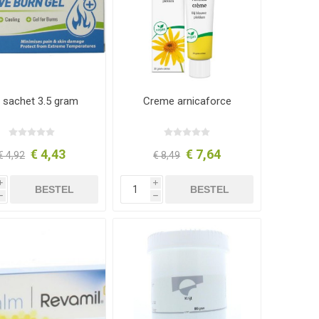
 sachet 3.5 gram
Creme arnicaforce
€ 4,43
€ 7,64
€ 4,92
€ 8,49
i
i
BESTEL
BESTEL
h
h