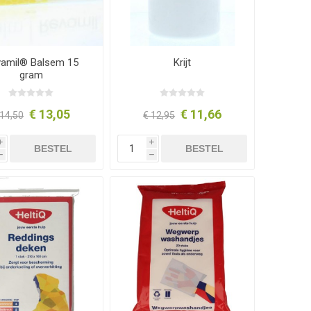
amil® Balsem 15
Krijt
gram
€ 13,05
€ 11,66
 14,50
€ 12,95
i
i
BESTEL
BESTEL
h
h