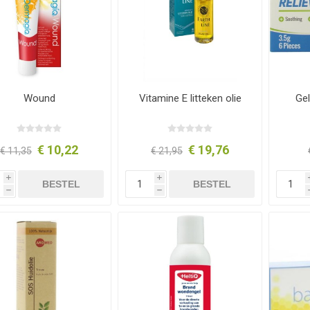
Wound
Vitamine E litteken olie
Gel
€ 10,22
€ 19,76
€ 11,35
€ 21,95
i
i
BESTEL
BESTEL
h
h