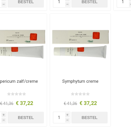
BESTEL
BESTEL
h
h
pericum zalf/creme
Symphytum creme
€ 37,22
€ 37,22
€ 41,36
€ 41,36
i
i
BESTEL
BESTEL
h
h