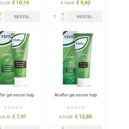
€ 10,16
€ 9,62
 11,29
€ 10,69
i
i
BESTEL
BESTEL
h
h
flor gel eerste hulp
Arniflor gel eerste hulp
€ 7,91
€ 12,86
€ 8,79
€ 14,29
i
i