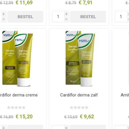
€ 11,69
€ 7,91
€ 12,99
€ 8,79
€
i
i
BESTEL
BESTEL
h
h
rdiflor derma creme
Cardiflor derma zalf
Arni
€ 15,20
€ 9,62
€ 16,89
€ 10,69
i
i