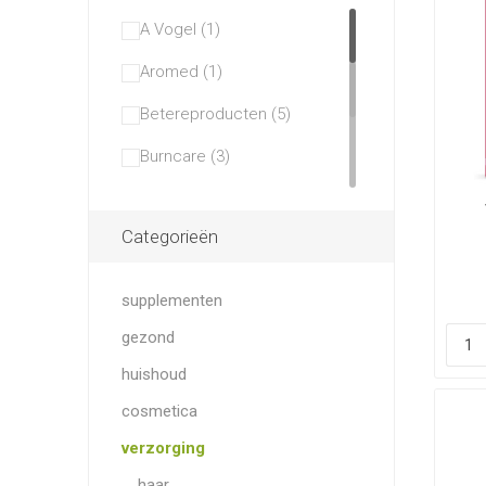
A Vogel (1)
Aromed (1)
Betereproducten (5)
Burncare (3)
Chempropack (1)
Categorieën
Dermagiq (1)
Douce Nature (1)
supplementen
Earth-line (1)
gezond
Hekakaft (1)
huishoud
Heltiq (13)
cosmetica
verzorging
Homeoden Heel (2)
haar