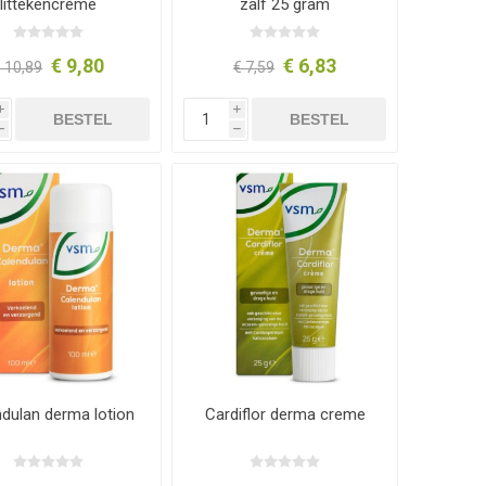
littekencreme
zalf 25 gram
€ 9,80
€ 6,83
 10,89
€ 7,59
i
i
BESTEL
BESTEL
h
h
dulan derma lotion
Cardiflor derma creme