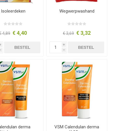
Isoleerdeken
Wegwerpwashand
€ 4,40
€ 3,32
€ 4,89
€ 3,69
i
i
BESTEL
BESTEL
h
h
alendulan derma
VSM Calendulan derma