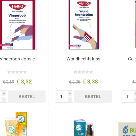
Vingerbob doosje
Wondhechtstrips
Cal
€ 3,32
€ 3,38
€ 3,69
€ 3,75
€
i
i
BESTEL
BESTEL
h
h