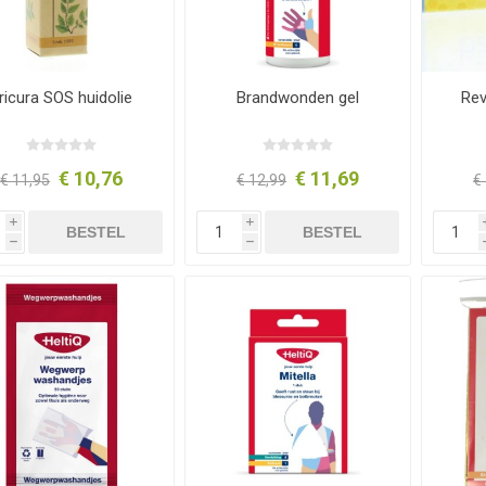
ricura SOS huidolie
Brandwonden gel
Rev
€ 10,76
€ 11,69
€ 11,95
€ 12,99
€
i
i
BESTEL
BESTEL
h
h