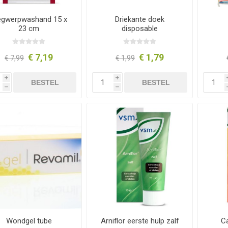
gwerpwashand 15 x
Driekante doek
23 cm
disposable
€ 7,19
€ 1,79
€ 7,99
€ 1,99
i
i
BESTEL
BESTEL
h
h
Wondgel tube
Arniflor eerste hulp zalf
C