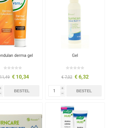
endulan derma gel
Gel
€ 10,34
€ 6,32
 11,49
€ 7,02
i
i
BESTEL
BESTEL
h
h