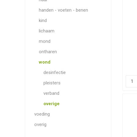
Mattisson (1)
handen - voeten - benen
Revamil (2)
kind
Vsm (12)
lichaam
mond
ontharen
wond
desinfectie
pleisters
verband
overige
voeding
overig