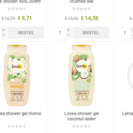
e shower scru 200ml
crushed wal
€ 9,71
€ 14,36
€ 10,79
€ 15,95
€
i
i
BESTEL
BESTEL
h
h
ea shower gel monoi
Lovea shower gel
Lama
coconut water