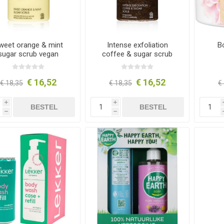
weet orange & mint
Intense exfoliation
B
sugar scrub vegan
coffee & sugar scrub
vegan
€ 16,52
€ 16,52
€ 18,35
€ 18,35
€
i
i
BESTEL
BESTEL
h
h