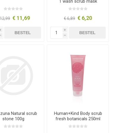
1 wash scrub mask
125ml
€ 11,69
€ 6,20
 12,99
€ 6,89
i
i
BESTEL
BESTEL
h
h
zuna Natural scrub
Human+Kind Body scrub
stone 100g
fresh botanicals 250ml