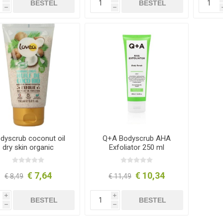
BESTEL
BESTEL
h
h
dyscrub coconut oil
Q+A Bodyscrub AHA
dry skin organic
Exfoliator 250 ml
€ 7,64
€ 10,34
€ 8,49
€ 11,49
i
i
BESTEL
BESTEL
h
h