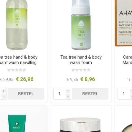
ea tree hand & body
Tea tree hand & body
Care
oam wash navulling
wash foam
Mand
€ 26,96
€ 8,96
€ 29,95
€ 9,95
€
i
i
BESTEL
BESTEL
h
h