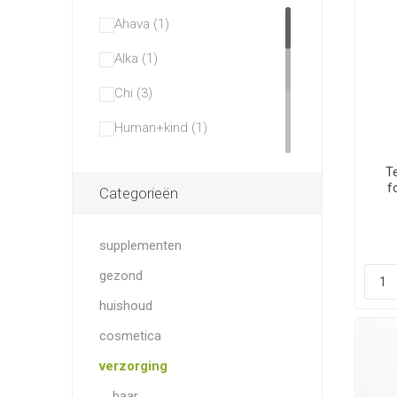
Ahava (1)
Alka (1)
Chi (3)
Human+kind (1)
Joik (4)
T
f
Categorieën
Kneipp (1)
Lady Green (1)
supplementen
Lamazuna (1)
gezond
Lavera (1)
huishoud
Laviesage (5)
cosmetica
verzorging
Lovea (4)
haar