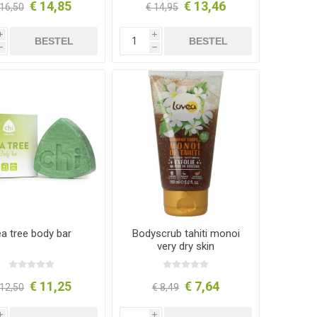
€ 14,85
€ 13,46
 16,50
€ 14,95
i
i
BESTEL
BESTEL
h
h
ea tree body bar
Bodyscrub tahiti monoi
very dry skin
€ 11,25
€ 7,64
 12,50
€ 8,49
i
i