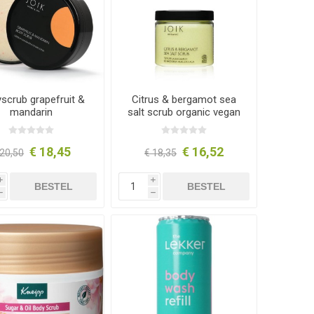
scrub grapefruit &
Citrus & bergamot sea
mandarin
salt scrub organic vegan
€ 18,45
€ 16,52
 20,50
€ 18,35
i
i
BESTEL
BESTEL
h
h