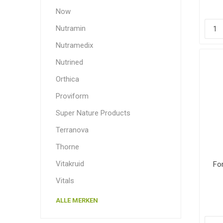
Now
Nutramin
Nutramedix
Nutrined
Orthica
Proviform
Super Nature Products
Terranova
Thorne
Vitakruid
Fo
Vitals
ALLE MERKEN