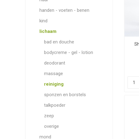
Primavera (1)
handen - voeten - benen
Q+a (1)
kind
Urtekram (1)
lichaam
Youall (3)
bad en douche
Sh
bodycreme - gel - lotion
deodorant
massage
reiniging
sponzen en borstels
talkpoeder
zeep
overige
mond