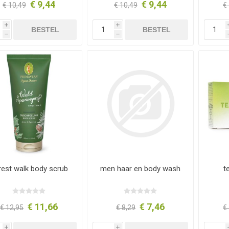
€ 9,44
€ 9,44
€ 10,49
€ 10,49
€
i
i
BESTEL
BESTEL
h
h
rest walk body scrub
men haar en body wash
t
€ 11,66
€ 7,46
€ 12,95
€ 8,29
€
i
i