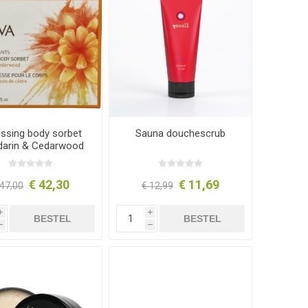
ssing body sorbet
Sauna douchescrub
arin & Cedarwood
€ 42,30
€ 11,69
 47,00
€ 12,99
i
i
BESTEL
BESTEL
h
h