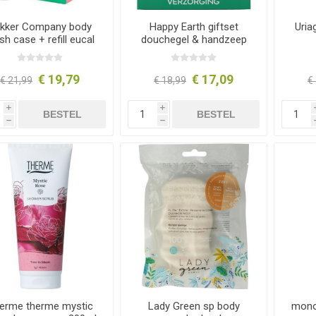
kker Company body
Happy Earth giftset
Uria
h case + refill eucal
douchegel & handzeep
330ml
1st
€ 19,79
€ 17,09
€ 21,99
€ 18,99
€
i
i
BESTEL
BESTEL
h
h
erme therme mystic
Lady Green sp body
mono