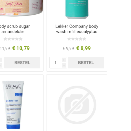
ody scrub sugar
Lekker Company body
amandelolie
wash refill eucalyptus
330ml
€ 10,79
€ 8,99
 11,99
€ 9,99
i
i
BESTEL
BESTEL
h
h