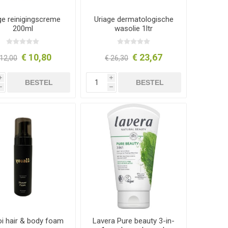
ge reinigingscreme
Uriage dermatologische
200ml
wasolie 1ltr
€ 10,80
€ 23,67
 12,00
€ 26,30
i
i
BESTEL
BESTEL
h
h
i hair & body foam
Lavera Pure beauty 3-in-