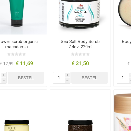
ower scrub organic
Sea Salt Body Scrub
Body
macadamia
7.4oz-220ml
€ 11,69
€ 31,50
€ 12,99
€
i
i
BESTEL
BESTEL
h
h