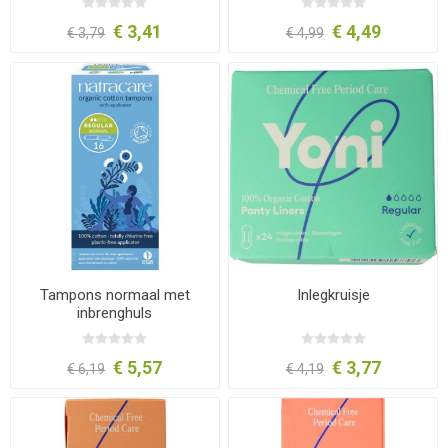
€ 3,41
€ 4,49
€ 3,79
€ 4,99
Tampons normaal met
Inlegkruisje
inbrenghuls
€ 5,57
€ 3,77
€ 6,19
€ 4,19