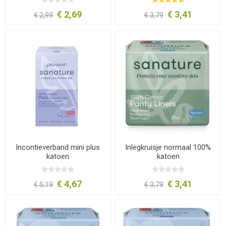
€ 2,69
€ 3,41
€ 2,99
€ 3,79
Incontieverband mini plus
Inlegkruisje normaal 100%
katoen
katoen
€ 4,67
€ 3,41
€ 5,19
€ 3,79