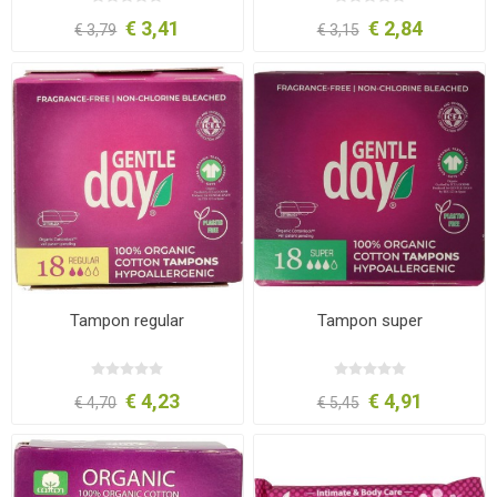
€ 3,41
€ 2,84
€ 3,79
€ 3,15
Tampon regular
Tampon super
€ 4,23
€ 4,91
€ 4,70
€ 5,45