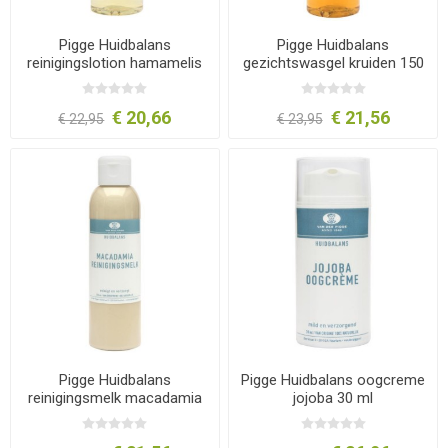
Pigge Huidbalans
Pigge Huidbalans
reinigingslotion hamamelis
gezichtswasgel kruiden 150
150 ml
ml
€ 20,66
€ 21,56
€ 22,95
€ 23,95
Pigge Huidbalans
Pigge Huidbalans oogcreme
reinigingsmelk macadamia
jojoba 30 ml
150 ml