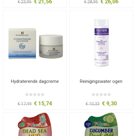
€ 21,56
€ 26,06
€ 23,95
€ 28,95
Hydraterende dagcreme
Reinigingswater ogen
€ 15,74
€ 9,30
€ 17,49
€ 10,33