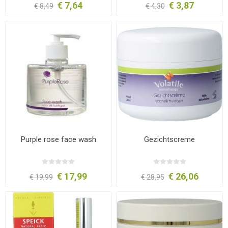
€ 7,64
€ 3,87
€ 8,49
€ 4,30
Purple rose face wash
Gezichtscreme
€ 17,99
€ 26,06
€ 19,99
€ 28,95