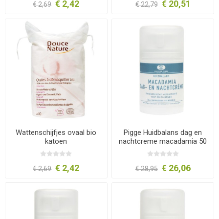
€ 2,42
€ 20,51
€ 2,69
€ 22,79
Wattenschijfjes ovaal bio
Pigge Huidbalans dag en
katoen
nachtcreme macadamia 50
ml
€ 2,42
€ 26,06
€ 2,69
€ 28,95