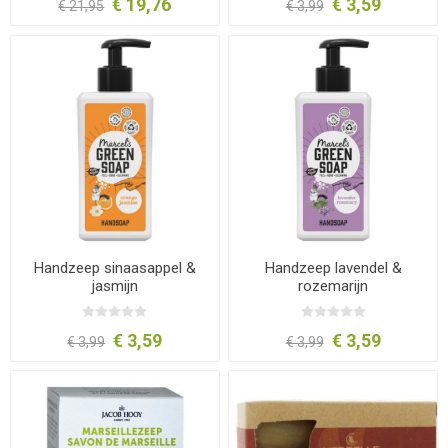
€ 19,76
€ 3,59
€ 21,95
€ 3,99
Handzeep sinaasappel &
Handzeep lavendel &
jasmijn
rozemarijn
€ 3,59
€ 3,59
€ 3,99
€ 3,99