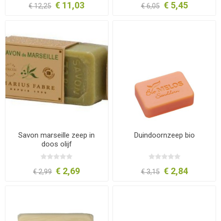
€ 11,03
€ 5,45
€ 12,25
€ 6,05
Savon marseille zeep in
Duindoornzeep bio
doos olijf
€ 2,69
€ 2,84
€ 2,99
€ 3,15