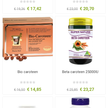
€ 17,42
€ 20,70
€ 19,36
€ 23,00
Bio caroteen
Beta caroteen 25000IU
€ 14,85
€ 23,27
€ 16,50
€ 25,85