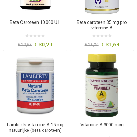
Beta Caroteen 10.000 U.I.
Beta caroteen 35 mg pro
vitamine A
€ 30,20
€ 31,68
€ 33,55
€ 36,00
Lamberts Vitamine A 15 mg
Vitamine A 3000 mcg
natuurlijke (beta caroteen)
90 capsules