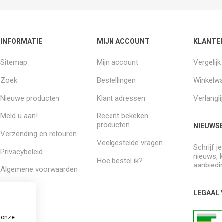
INFORMATIE
MIJN ACCOUNT
KLANTE
Sitemap
Mijn account
Vergelij
Zoek
Bestellingen
Winkelw
Nieuwe producten
Klant adressen
Verlangli
Meld u aan!
Recent bekeken
producten
NIEUWSB
Verzending en retouren
Veelgestelde vragen
Schrijf j
Privacybeleid
nieuws, 
Hoe bestel ik?
aanbiedi
Algemene voorwaarden
Over ons
LEGAAL
 onze