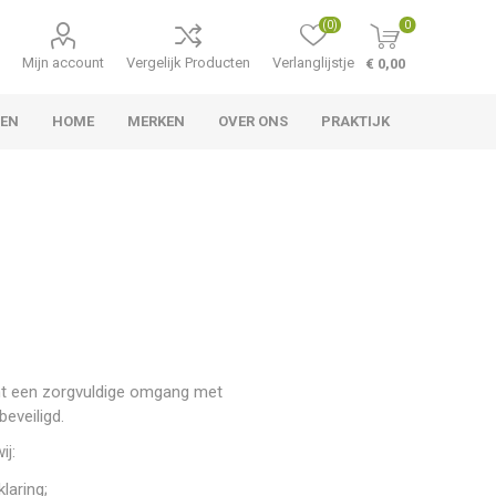
(0)
0
Mijn account
Vergelijk Producten
Verlanglijstje
€ 0,00
LEN
HOME
MERKEN
OVER ONS
PRAKTIJK
cht een zorgvuldige omgang met
eveiligd.
ij:
laring;