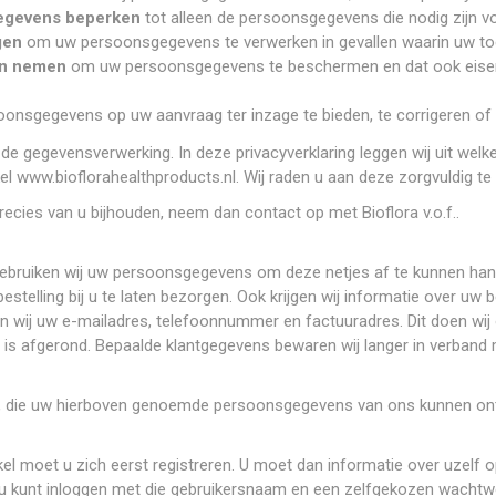
egevens beperken
tot alleen de persoonsgegevens die nodig zijn vo
gen
om uw persoonsgegevens te verwerken in gevallen waarin uw toe
en nemen
om uw persoonsgegevens te beschermen en dat ook eisen v
nsgegevens op uw aanvraag ter inzage te bieden, te corrigeren of t
or de gegevensverwerking. In deze privacyverklaring leggen wij uit w
l www.bioflorahealthproducts.nl. Wij raden u aan deze zorgvuldig te 
recies van u bijhouden, neem dan contact op met Bioflora v.o.f..
t, gebruiken wij uw persoonsgegevens om deze netjes af te kunnen 
telling bij u te laten bezorgen. Ook krijgen wij informatie over uw 
en wij uw e-mailadres, telefoonnummer en factuuradres. Dit doen wij
 is afgerond. Bepaalde klantgegevens bewaren wij langer in verband m
n, die uw hierboven genoemde persoonsgegevens van ons kunnen on
el moet u zich eerst registreren. U moet dan informatie over uzelf
 kunt inloggen met die gebruikersnaam en een zelfgekozen wachtwo