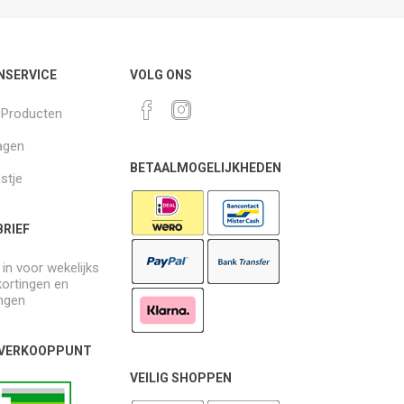
NSERVICE
VOLG ONS
k Producten
agen
BETAALMOGELIJKHEDEN
jstje
RIEF
e in voor wekelijks
kortingen en
ngen
 VERKOOPPUNT
VEILIG SHOPPEN