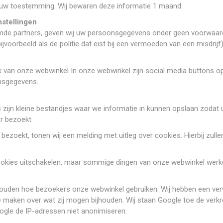
n uw toestemming. Wij bewaren deze informatie 1 maand.
nstellingen
de partners, geven wij uw persoonsgegevens onder geen voorwaarde 
(bijvoorbeeld als de politie dat eist bij een vermoeden van een misdrijf)
ruik van onze webwinkel In onze webwinkel zijn social media button
nsgegevens.
zijn kleine bestandjes waar we informatie in kunnen opslaan zodat u 
r bezoekt.
bezoekt, tonen wij een melding met uitleg over cookies. Hierbij zul
cookies uitschakelen, maar sommige dingen van onze webwinkel werk
e houden hoe bezoekers onze webwinkel gebruiken. Wij hebben een 
te maken over wat zij mogen bijhouden. Wij staan Google toe de verkr
ogle de IP-adressen niet anonimiseren.