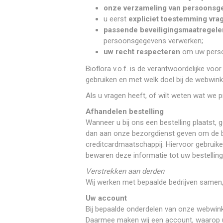
onze verzameling van persoonsg
u eerst
expliciet toestemming vra
passende beveiligingsmaatregel
persoonsgegevens verwerken;
uw recht respecteren
om uw persoo
Bioflora v.o.f. is de verantwoordelijke vo
gebruiken en met welk doel bij de webwinke
Als u vragen heeft, of wilt weten wat we p
Afhandelen bestelling
Wanneer u bij ons een bestelling plaats
dan aan onze bezorgdienst geven om de bes
creditcardmaatschappij. Hiervoor gebruik
bewaren deze informatie tot uw bestelling
Verstrekken aan derden
Wij werken met bepaalde bedrijven same
Uw account
Bij bepaalde onderdelen van onze webwink
Daarmee maken wij een account, waarop u