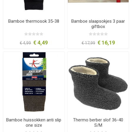
Bamboe thermosok 35-38
Bamboe slaapsokjes 3 paar
giftbox
€ 4,49
€ 16,19
€ 4,99
€ 17,99
Bamboe huissokken anti slip
Thermo berber slof 36-40
one size
S/M