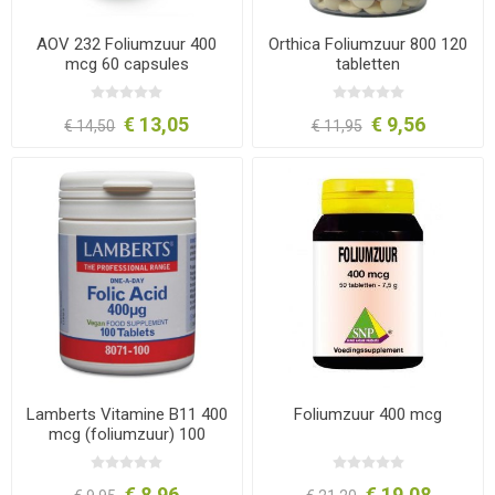
AOV 232 Foliumzuur 400
Orthica Foliumzuur 800 120
mcg 60 capsules
tabletten
€ 13,05
€ 9,56
€ 14,50
€ 11,95
Lamberts Vitamine B11 400
Foliumzuur 400 mcg
mcg (foliumzuur) 100
tabletten
€ 8,96
€ 19,08