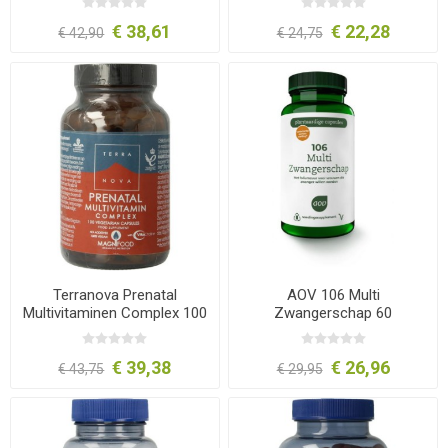
€ 38,61
€ 22,28
€ 42,90
€ 24,75
Terranova Prenatal
AOV 106 Multi
Multivitaminen Complex 100
Zwangerschap 60
capsules
vegacapsules
€ 39,38
€ 26,96
€ 43,75
€ 29,95