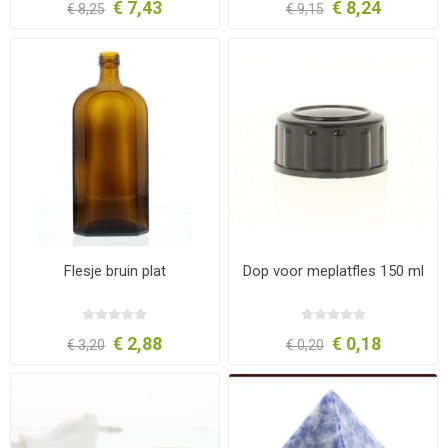
€ 7,43
€ 8,24
€ 8,25
€ 9,15
Flesje bruin plat
Dop voor meplatfles 150 ml
€ 2,88
€ 0,18
€ 3,20
€ 0,20