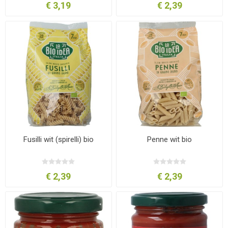
€ 3,19
€ 2,39
Fusilli wit (spirelli) bio
Penne wit bio
€ 2,39
€ 2,39