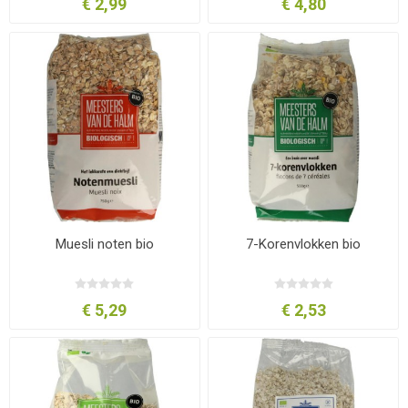
€ 2,99
€ 4,80
Muesli noten bio
7-Korenvlokken bio
€ 5,29
€ 2,53