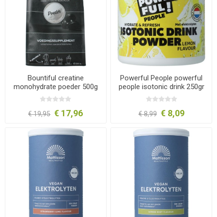
Bountiful creatine
Powerful People powerful
monohydrate poeder 500g
people isotonic drink 250gr
€ 17,96
€ 8,09
€ 19,95
€ 8,99