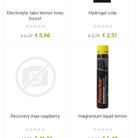
Electrolyte tabs lemon tonic
Hydrogel cola
boost
€ 5,66
€ 2,51
€ 6,29
€ 2,79
Recovery max raspberry
magnesium liquid lemon