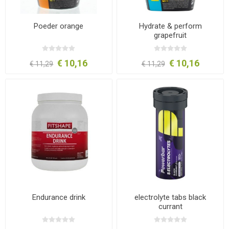
Poeder orange
Hydrate & perform
grapefruit
€ 10,16
€ 10,16
€ 11,29
€ 11,29
Endurance drink
electrolyte tabs black
currant