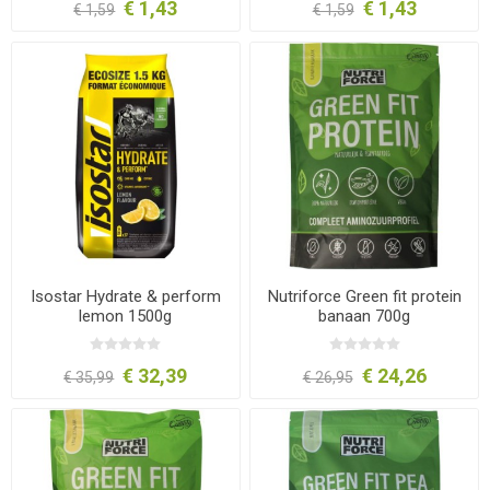
€ 1,43
€ 1,43
€ 1,59
€ 1,59
Isostar Hydrate & perform
Nutriforce Green fit protein
lemon 1500g
banaan 700g
€ 32,39
€ 24,26
€ 35,99
€ 26,95