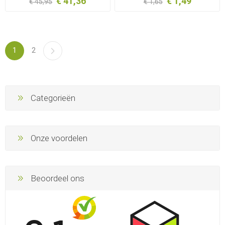
€ 41,36
€ 1,49
€ 45,95
€ 1,65
1
2
Categorieën
Onze voordelen
Beoordeel ons