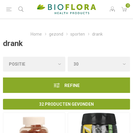
0
Home
gezond
sporten
drank
drank
REFINE
32 PRODUCTEN GEVONDEN