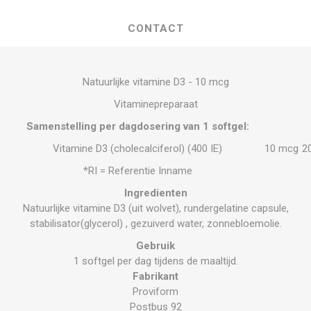
CONTACT
Natuurlijke vitamine D3 - 10 mcg
Vitaminepreparaat
Samenstelling per dagdosering van 1 softgel:
Vitamine D3 (cholecalciferol) (400 IE)
10 mcg
2
*RI = Referentie Inname
Ingredienten
Natuurlijke vitamine D3 (uit wolvet), rundergelatine capsule,
stabilisator(glycerol) , gezuiverd water, zonnebloemolie.
Gebruik
1 softgel per dag tijdens de maaltijd.
Fabrikant
Proviform
Postbus 92