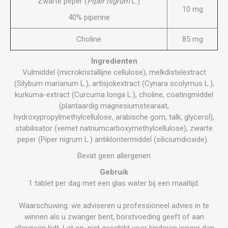
Zwarte peper (
Piper nigrum
L.)
10 mg
40% piperine
Choline
85 mg
Ingredienten
Vulmiddel (microkristallijne cellulose), melkdistelextract
(Silybum marianum L.), artisjokextract (Cynara scolymus L.),
kurkuma-extract (Curcuma longa L.), choline, coatingmiddel
(plantaardig magnesiumstearaat,
hydroxypropylmethylcellulose, arabische gom, talk, glycerol),
stabilisator (vernet natriumcarboxymethylcellulose), zwarte
peper (Piper nigrum L.) antiklontermiddel (siliciumdioxide).
Bevat geen allergenen
Gebruik
1 tablet per dag met een glas water bij een maaltijd.
Waarschuwing: we adviseren u professioneel advies in te
winnen als u zwanger bent, borstvoeding geeft of aan
allergieën lijdt. Let op: niet geschikt voor kinderen jonger dan