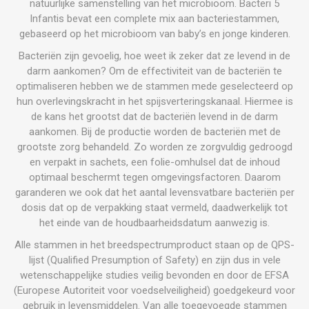
natuurlijke samenstelling van het microbioom. Bacteri 5
Infantis bevat een complete mix aan bacteriestammen,
gebaseerd op het microbioom van baby’s en jonge kinderen.
Bacteriën zijn gevoelig, hoe weet ik zeker dat ze levend in de
darm aankomen? Om de effectiviteit van de bacteriën te
optimaliseren hebben we de stammen mede geselecteerd op
hun overlevingskracht in het spijsverteringskanaal. Hiermee is
de kans het grootst dat de bacteriën levend in de darm
aankomen. Bij de productie worden de bacteriën met de
grootste zorg behandeld. Zo worden ze zorgvuldig gedroogd
en verpakt in sachets, een folie-omhulsel dat de inhoud
optimaal beschermt tegen omgevingsfactoren. Daarom
garanderen we ook dat het aantal levensvatbare bacteriën per
dosis dat op de verpakking staat vermeld, daadwerkelijk tot
het einde van de houdbaarheidsdatum aanwezig is.
Alle stammen in het breedspectrumproduct staan op de QPS-
lijst (Qualified Presumption of Safety) en zijn dus in vele
wetenschappelijke studies veilig bevonden en door de EFSA
(Europese Autoriteit voor voedselveiligheid) goedgekeurd voor
gebruik in levensmiddelen. Van alle toegevoegde stammen