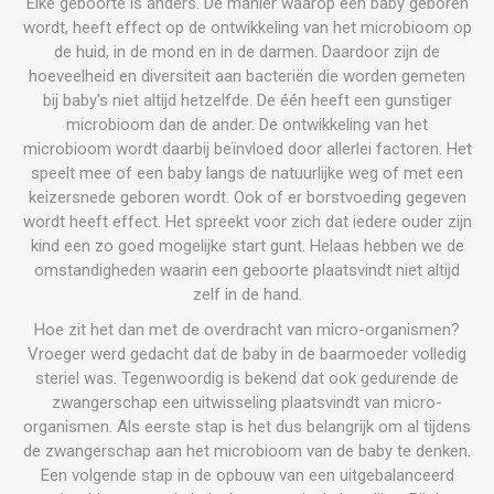
Elke geboorte is anders. De manier waarop een baby geboren
wordt, heeft effect op de ontwikkeling van het microbioom op
de huid, in de mond en in de darmen. Daardoor zijn de
hoeveelheid en diversiteit aan bacteriën die worden gemeten
bij baby's niet altijd hetzelfde. De één heeft een gunstiger
microbioom dan de ander. De ontwikkeling van het
microbioom wordt daarbij beïnvloed door allerlei factoren. Het
speelt mee of een baby langs de natuurlijke weg of met een
keizersnede geboren wordt. Ook of er borstvoeding gegeven
wordt heeft effect. Het spreekt voor zich dat iedere ouder zijn
kind een zo goed mogelijke start gunt. Helaas hebben we de
omstandigheden waarin een geboorte plaatsvindt niet altijd
zelf in de hand.
Hoe zit het dan met de overdracht van micro-organismen?
Vroeger werd gedacht dat de baby in de baarmoeder volledig
steriel was. Tegenwoordig is bekend dat ook gedurende de
zwangerschap een uitwisseling plaatsvindt van micro-
organismen. Als eerste stap is het dus belangrijk om al tijdens
de zwangerschap aan het microbioom van de baby te denken.
Een volgende stap in de opbouw van een uitgebalanceerd