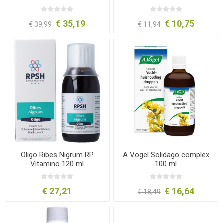
€ 35,19
€ 10,75
€ 39,99
€ 11,94
Oligo Ribes Nigrum RP
A Vogel Solidago complex
Vitamino 120 ml
100 ml
€ 27,21
€ 16,64
€ 18,49