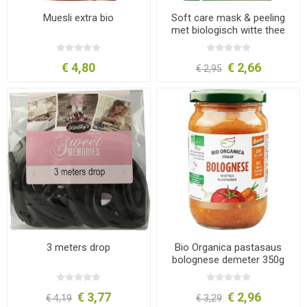
Muesli extra bio
Soft care mask & peeling
met biologisch witte thee
€ 4,80
€ 2,66
€ 2,95
3 meters drop
Bio Organica pastasaus
bolognese demeter 350g
€ 3,77
€ 2,96
€ 4,19
€ 3,29