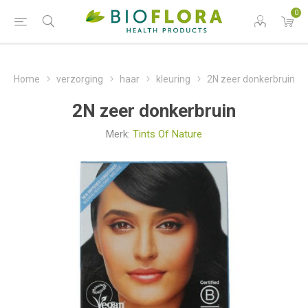
0
Home
verzorging
haar
kleuring
2N zeer donkerbruin
2N zeer donkerbruin
Merk:
Tints Of Nature