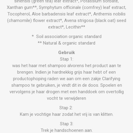
sinensis (green tea) leaf extract*, Potassium sorbate,
Xanthan gum**, Symphytum officinale (comfrey) leaf extract,
Tocopherol, Aloe barbadensis leaf extract*, Anthemis nobilis
(chamomile) flower extract*, Avena strigosa (black oat) seed
extract*, Lecithin**
* Soil association organic standard
** Natural & organic standard
Gebruik
Stap 1:
was het haar met shampoo alvorens het product aan te
brengen. Indien je hardnekkig grijs haar hebt of een
productophoping raden we aan om een zakje Clarifying
shampoo te gebruiken, je vindt dit in de doos. Spoelen en
vervolgens je haar drogen met een handdoek om overtollig
vocht te verwijderen
Stap 2:
Kam je vochtige haar zodat het vrij is van klitten.
Stap 3:
Trek je handschoenen aan.