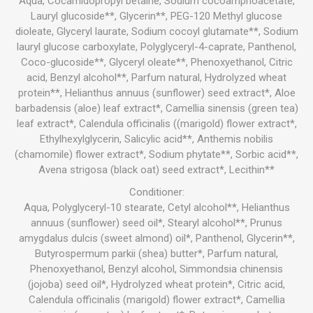
Aqua, Cocamidopropyl betaine, Sodium cocoamphoacetate,
Lauryl glucoside**, Glycerin**, PEG-120 Methyl glucose
dioleate, Glyceryl laurate, Sodium cocoyl glutamate**, Sodium
lauryl glucose carboxylate, Polyglyceryl-4-caprate, Panthenol,
Coco-glucoside**, Glyceryl oleate**, Phenoxyethanol, Citric
acid, Benzyl alcohol**, Parfum natural, Hydrolyzed wheat
protein**, Helianthus annuus (sunflower) seed extract*, Aloe
barbadensis (aloe) leaf extract*, Camellia sinensis (green tea)
leaf extract*, Calendula officinalis ((marigold) flower extract*,
Ethylhexylglycerin, Salicylic acid**, Anthemis nobilis
(chamomile) flower extract*, Sodium phytate**, Sorbic acid**,
Avena strigosa (black oat) seed extract*, Lecithin**
Conditioner:
Aqua, Polyglyceryl-10 stearate, Cetyl alcohol**, Helianthus
annuus (sunflower) seed oil*, Stearyl alcohol**, Prunus
amygdalus dulcis (sweet almond) oil*, Panthenol, Glycerin**,
Butyrospermum parkii (shea) butter*, Parfum natural,
Phenoxyethanol, Benzyl alcohol, Simmondsia chinensis
(jojoba) seed oil*, Hydrolyzed wheat protein*, Citric acid,
Calendula officinalis (marigold) flower extract*, Camellia