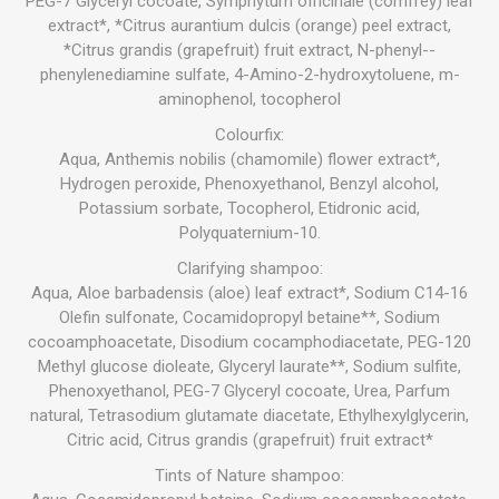
PEG-7 Glyceryl cocoate, Symphytum officinale (comfrey) leaf
extract*, *Citrus aurantium dulcis (orange) peel extract,
*Citrus grandis (grapefruit) fruit extract, N-phenyl--
phenylenediamine sulfate, 4-Amino-2-hydroxytoluene, m-
aminophenol, tocopherol
Colourfix:
Aqua, Anthemis nobilis (chamomile) flower extract*,
Hydrogen peroxide, Phenoxyethanol, Benzyl alcohol,
Potassium sorbate, Tocopherol, Etidronic acid,
Polyquaternium-10.
Clarifying shampoo:
Aqua, Aloe barbadensis (aloe) leaf extract*, Sodium C14-16
Olefin sulfonate, Cocamidopropyl betaine**, Sodium
cocoamphoacetate, Disodium cocamphodiacetate, PEG-120
Methyl glucose dioleate, Glyceryl laurate**, Sodium sulfite,
Phenoxyethanol, PEG-7 Glyceryl cocoate, Urea, Parfum
natural, Tetrasodium glutamate diacetate, Ethylhexylglycerin,
Citric acid, Citrus grandis (grapefruit) fruit extract*
Tints of Nature shampoo: