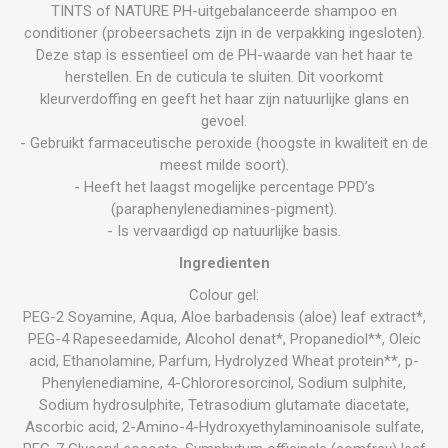
TINTS of NATURE PH-uitgebalanceerde shampoo en
conditioner (probeersachets zijn in de verpakking ingesloten).
Deze stap is essentieel om de PH-waarde van het haar te
herstellen. En de cuticula te sluiten. Dit voorkomt
kleurverdoffing en geeft het haar zijn natuurlijke glans en
gevoel.
- Gebruikt farmaceutische peroxide (hoogste in kwaliteit en de
meest milde soort).
- Heeft het laagst mogelijke percentage PPD’s
(paraphenylenediamines-pigment).
- Is vervaardigd op natuurlijke basis.
Ingredienten
Colour gel:
PEG-2 Soyamine, Aqua, Aloe barbadensis (aloe) leaf extract*,
PEG-4 Rapeseedamide, Alcohol denat*, Propanediol**, Oleic
acid, Ethanolamine, Parfum, Hydrolyzed Wheat protein**, p-
Phenylenediamine, 4-Chlororesorcinol, Sodium sulphite,
Sodium hydrosulphite, Tetrasodium glutamate diacetate,
Ascorbic acid, 2-Amino-4-Hydroxyethylaminoanisole sulfate,