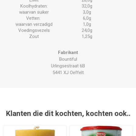
Koolhydraten:
32,0g
waarvan suiker
3,0g
Vetten:
6,0g
waarvan verzadigd
1,0g
Voedingsvezels
24,0g
Zout
1,25g
Fabrikant
Bountiful
Urlingsestraat 6B
5441 XJ Oeffelt
Klanten die dit kochten, kochten ook..