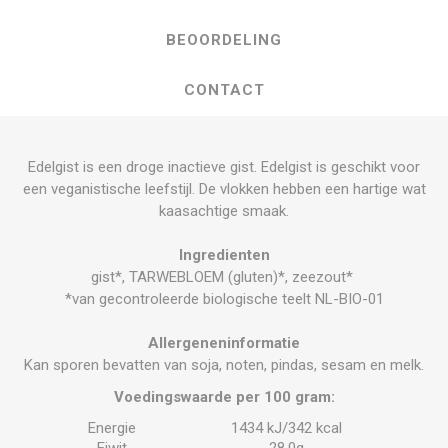
BEOORDELING
CONTACT
Edelgist is een droge inactieve gist. Edelgist is geschikt voor
een veganistische leefstijl. De vlokken hebben een hartige wat
kaasachtige smaak.
Ingredienten
gist*, TARWEBLOEM (gluten)*, zeezout*
*van gecontroleerde biologische teelt NL-BIO-01
Allergeneninformatie
Kan sporen bevatten van soja, noten, pindas, sesam en melk.
Voedingswaarde per 100 gram:
Energie
1434 kJ/342 kcal
Eiwit
28,0g