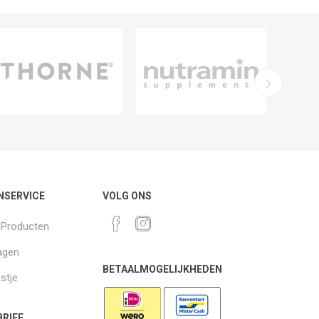
NSERVICE
VOLG ONS
k Producten
agen
BETAALMOGELIJKHEDEN
jstje
RIEF