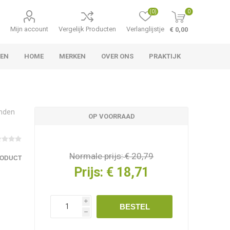
(0)
0
Mijn account
Vergelijk Producten
Verlanglijstje
€ 0,00
TEN
HOME
MERKEN
OVER ONS
PRAKTIJK
anden
OP VOORRAAD
Normale prijs:
€ 20,79
RODUCT
Prijs:
€ 18,71
i
BESTEL
h