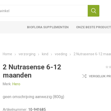
BIOFLORA SUPPLEMENTEN
ONZE BESTE PRODUC
Home
verzorging
kind
voeding
2 Nutrasense 6-12 ma
2 Nutrasense 6-12
maanden
VERGELIJK P
Merk:
Hero
geen omschrijving aanwezig (800g)
Artikelnummer:
10-941685