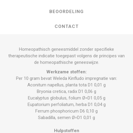
BEOORDELING
CONTACT
Homeopathisch geneesmiddel zonder specifieke
therapeutische indicatie toegepast volgens de principes van
de homeopathische geneeswijze.
Werkzame stoffen:
Per 10 gram bevat Weleda Kinfludo impregnatie van:
Aconitum napellus, planta tota D1 0,01 g
Bryonia cretica, radix D1 0,06 g
Eucalyptus globulus, folium Ø=D1 0,05 g
Eupatorium perfoliatum, herba D1 0,04 g
Ferrum phosphoricum D6 0,10 g
Sabadilla, semen Ø=D1 0,01 g
Hulpstoffen