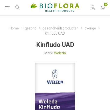
0
Home
gezond
gezondheidsproducten
overige
Kinfludo UAD
Kinfludo UAD
Merk:
Weleda