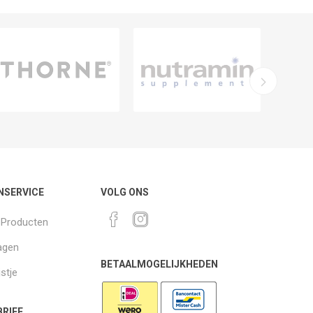
NSERVICE
VOLG ONS
k Producten
agen
BETAALMOGELIJKHEDEN
jstje
RIEF