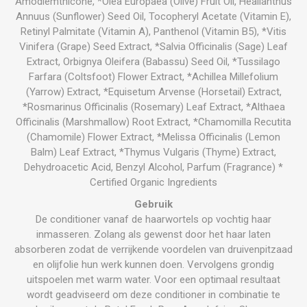
Amodiemthicone, *Olea Europaea (Olive) Fruit Oil, Healianthus
Annuus (Sunflower) Seed Oil, Tocopheryl Acetate (Vitamin E),
Retinyl Palmitate (Vitamin A), Panthenol (Vitamin B5), *Vitis
Vinifera (Grape) Seed Extract, *Salvia Officinalis (Sage) Leaf
Extract, Orbignya Oleifera (Babassu) Seed Oil, *Tussilago
Farfara (Coltsfoot) Flower Extract, *Achillea Millefolium
(Yarrow) Extract, *Equisetum Arvense (Horsetail) Extract,
*Rosmarinus Officinalis (Rosemary) Leaf Extract, *Althaea
Officinalis (Marshmallow) Root Extract, *Chamomilla Recutita
(Chamomile) Flower Extract, *Melissa Officinalis (Lemon
Balm) Leaf Extract, *Thymus Vulgaris (Thyme) Extract,
Dehydroacetic Acid, Benzyl Alcohol, Parfum (Fragrance) *
Certified Organic Ingredients
Gebruik
De conditioner vanaf de haarwortels op vochtig haar
inmasseren. Zolang als gewenst door het haar laten
absorberen zodat de verrijkende voordelen van druivenpitzaad
en olijfolie hun werk kunnen doen. Vervolgens grondig
uitspoelen met warm water. Voor een optimaal resultaat
wordt geadviseerd om deze conditioner in combinatie te