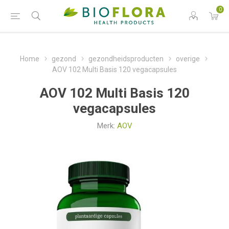
0
Home
gezond
gezondheidsproducten
overige
AOV 102 Multi Basis 120 vegacapsules
AOV 102 Multi Basis 120
vegacapsules
Merk:
AOV