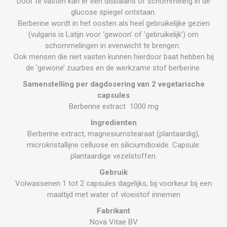
Door te vasten kan er een disbalans of schommeling in de
glucose spiegel ontstaan.
Berberine wordt in het oosten als heel gebruikelijke gezien
(vulgaris is Latijn voor ‘gewoon’ of ‘gebruikelijk’) om
schommelingen in evenwicht te brengen.
Ook mensen die niet vasten kunnen hierdoor baat hebben bij
de ‘gewone’ zuurbes en de werkzame stof berberine.
Samenstelling per dagdosering van 2 vegetarische
capsules
Berberine extract 1000 mg
Ingredienten
Berberine extract, magnesiumstearaat (plantaardig),
microkristallijne celluose en siliciumdioxide. Capsule:
plantaardige vezelstoffen.
Gebruik
Volwassenen 1 tot 2 capsules dagelijks, bij voorkeur bij een
maaltijd met water of vloeistof innemen
Fabrikant
Nova Vitae BV