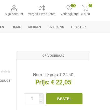
(0)
0
Mijn account
Vergelijk Producten
Verlanglijstje
€ 0,00
LEN
HOME
MERKEN
OVER ONS
PRAKTIJK
OP VOORRAAD
Normale prijs:
€ 24,50
Prijs:
€ 22,05
RODUCT
i
BESTEL
h