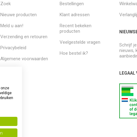
Zoek
Bestellingen
Winkelw
Nieuwe producten
Klant adressen
Verlangli
Meld u aan!
Recent bekeken
producten
NIEUWSB
Verzending en retouren
Veelgestelde vragen
Schrijf j
Privacybeleid
nieuws, 
Hoe bestel ik?
aanbiedi
Algemene voorwaarden
Over ons
LEGAAL
 onze
weldige
ebruiken
en