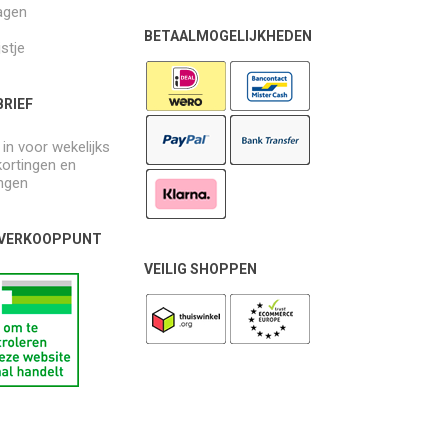
agen
BETAALMOGELIJKHEDEN
jstje
RIEF
e in voor wekelijks
kortingen en
ngen
 VERKOOPPUNT
VEILIG SHOPPEN