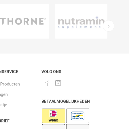
NSERVICE
VOLG ONS
k Producten
agen
BETAALMOGELIJKHEDEN
jstje
RIEF