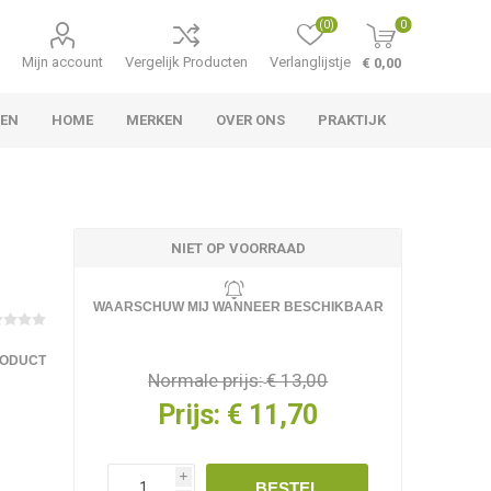
(0)
0
Mijn account
Vergelijk Producten
Verlanglijstje
€ 0,00
TEN
HOME
MERKEN
OVER ONS
PRAKTIJK
NIET OP VOORRAAD
WAARSCHUW MIJ WANNEER BESCHIKBAAR
RODUCT
Normale prijs:
€ 13,00
Prijs:
€ 11,70
i
BESTEL