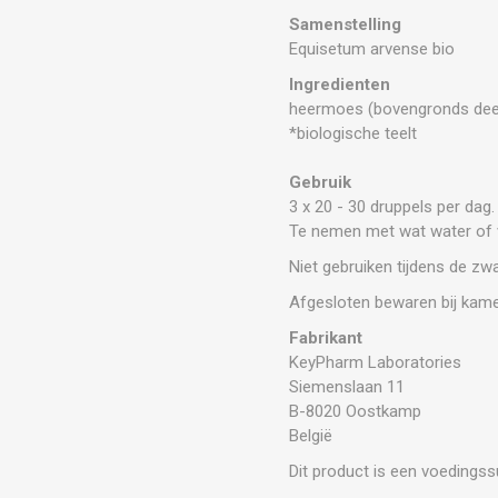
Samenstelling
Equisetum arvense bio
Ingredienten
heermoes (bovengronds deel
*biologische teelt
Gebruik
3 x 20 - 30 druppels per dag
Te nemen met wat water of 
Niet gebruiken tijdens de z
Afgesloten bewaren bij kam
Fabrikant
KeyPharm Laboratories
Siemenslaan 11
B-8020 Oostkamp
België
Dit product is een voedings