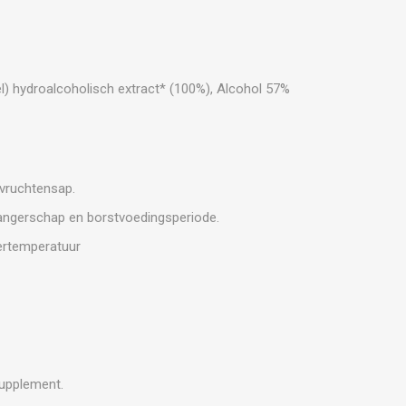
) hydroalcoholisch extract* (100%), Alcohol 57%
.
vruchtensap.
wangerschap en borstvoedingsperiode.
ertemperatuur
supplement.