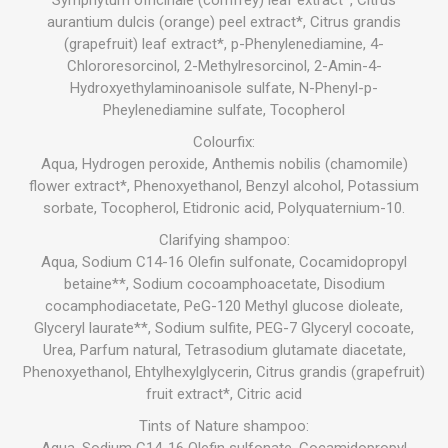
aurantium dulcis (orange) peel extract*, Citrus grandis
(grapefruit) leaf extract*, p-Phenylenediamine, 4-
Chlororesorcinol, 2-Methylresorcinol, 2-Amin-4-
Hydroxyethylaminoanisole sulfate, N-Phenyl-p-
Pheylenediamine sulfate, Tocopherol
Colourfix:
Aqua, Hydrogen peroxide, Anthemis nobilis (chamomile)
flower extract*, Phenoxyethanol, Benzyl alcohol, Potassium
sorbate, Tocopherol, Etidronic acid, Polyquaternium-10.
Clarifying shampoo:
Aqua, Sodium C14-16 Olefin sulfonate, Cocamidopropyl
betaine**, Sodium cocoamphoacetate, Disodium
cocamphodiacetate, PeG-120 Methyl glucose dioleate,
Glyceryl laurate**, Sodium sulfite, PEG-7 Glyceryl cocoate,
Urea, Parfum natural, Tetrasodium glutamate diacetate,
Phenoxyethanol, Ehtylhexylglycerin, Citrus grandis (grapefruit)
fruit extract*, Citric acid
Tints of Nature shampoo:
Aqua, Sodium C14-16 Olefin sulfonate, Cocamidopropyl