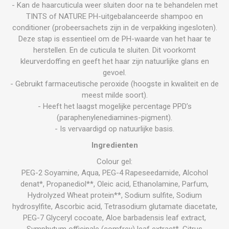
- Kan de haarcuticula weer sluiten door na te behandelen met
TINTS of NATURE PH-uitgebalanceerde shampoo en
conditioner (probeersachets zijn in de verpakking ingesloten).
Deze stap is essentieel om de PH-waarde van het haar te
herstellen. En de cuticula te sluiten. Dit voorkomt
kleurverdoffing en geeft het haar zijn natuurlijke glans en
gevoel.
- Gebruikt farmaceutische peroxide (hoogste in kwaliteit en de
meest milde soort).
- Heeft het laagst mogelijke percentage PPD’s
(paraphenylenediamines-pigment).
- Is vervaardigd op natuurlijke basis.
Ingredienten
Colour gel:
PEG-2 Soyamine, Aqua, PEG-4 Rapeseedamide, Alcohol
denat*, Propanediol**, Oleic acid, Ethanolamine, Parfum,
Hydrolyzed Wheat protein**, Sodium sulfite, Sodium
hydrosylfite, Ascorbic acid, Tetrasodium glutamate diacetate,
PEG-7 Glyceryl cocoate, Aloe barbadensis leaf extract,
Symphytum officinale (comfrey) leaf extract*, Citrus