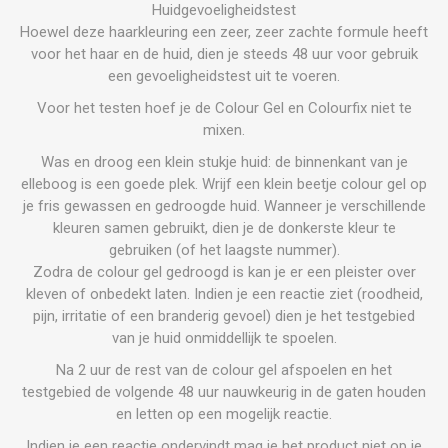
Huidgevoeligheidstest
Hoewel deze haarkleuring een zeer, zeer zachte formule heeft
voor het haar en de huid, dien je steeds 48 uur voor gebruik
een gevoeligheidstest uit te voeren.
Voor het testen hoef je de Colour Gel en Colourfix niet te
mixen.
Was en droog een klein stukje huid: de binnenkant van je
elleboog is een goede plek. Wrijf een klein beetje colour gel op
je fris gewassen en gedroogde huid. Wanneer je verschillende
kleuren samen gebruikt, dien je de donkerste kleur te
gebruiken (of het laagste nummer).
Zodra de colour gel gedroogd is kan je er een pleister over
kleven of onbedekt laten. Indien je een reactie ziet (roodheid,
pijn, irritatie of een branderig gevoel) dien je het testgebied
van je huid onmiddellijk te spoelen.
Na 2 uur de rest van de colour gel afspoelen en het
testgebied de volgende 48 uur nauwkeurig in de gaten houden
en letten op een mogelijk reactie.
Indien je een reactie ondervindt mag je het product niet op je