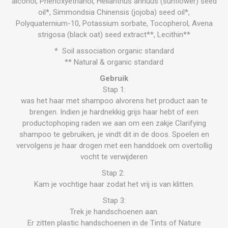
alcohol, Phenoxyethanol, Helianthus annuus (sunflower) seed
oil*, Simmondsia Chinensis (jojoba) seed oil*,
Polyquaternium-10, Potassium sorbate, Tocopherol, Avena
strigosa (black oat) seed extract**, Lecithin**
* Soil association organic standard
** Natural & organic standard
Gebruik
Stap 1:
was het haar met shampoo alvorens het product aan te
brengen. Indien je hardnekkig grijs haar hebt of een
productophoping raden we aan om een zakje Clarifying
shampoo te gebruiken, je vindt dit in de doos. Spoelen en
vervolgens je haar drogen met een handdoek om overtollig
vocht te verwijderen
Stap 2:
Kam je vochtige haar zodat het vrij is van klitten.
Stap 3:
Trek je handschoenen aan.
Er zitten plastic handschoenen in de Tints of Nature