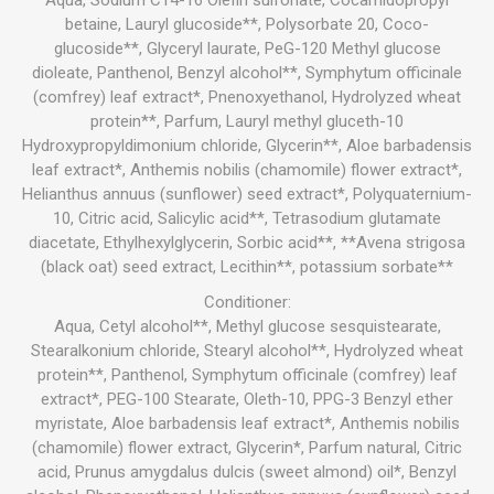
betaine, Lauryl glucoside**, Polysorbate 20, Coco-
glucoside**, Glyceryl laurate, PeG-120 Methyl glucose
dioleate, Panthenol, Benzyl alcohol**, Symphytum officinale
(comfrey) leaf extract*, Pnenoxyethanol, Hydrolyzed wheat
protein**, Parfum, Lauryl methyl gluceth-10
Hydroxypropyldimonium chloride, Glycerin**, Aloe barbadensis
leaf extract*, Anthemis nobilis (chamomile) flower extract*,
Helianthus annuus (sunflower) seed extract*, Polyquaternium-
10, Citric acid, Salicylic acid**, Tetrasodium glutamate
diacetate, Ethylhexylglycerin, Sorbic acid**, **Avena strigosa
(black oat) seed extract, Lecithin**, potassium sorbate**
Conditioner:
Aqua, Cetyl alcohol**, Methyl glucose sesquistearate,
Stearalkonium chloride, Stearyl alcohol**, Hydrolyzed wheat
protein**, Panthenol, Symphytum officinale (comfrey) leaf
extract*, PEG-100 Stearate, Oleth-10, PPG-3 Benzyl ether
myristate, Aloe barbadensis leaf extract*, Anthemis nobilis
(chamomile) flower extract, Glycerin*, Parfum natural, Citric
acid, Prunus amygdalus dulcis (sweet almond) oil*, Benzyl