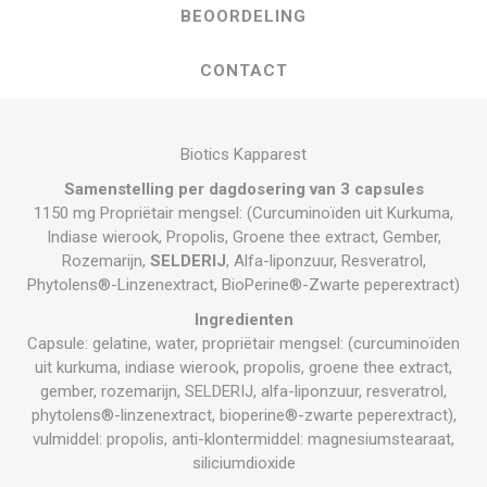
BEOORDELING
CONTACT
Biotics Kapparest
Samenstelling per dagdosering van 3 capsules
1150 mg Propriëtair mengsel: (Curcuminoïden uit Kurkuma,
Indiase wierook, Propolis, Groene thee extract, Gember,
Rozemarijn,
SELDERIJ
, Alfa-liponzuur, Resveratrol,
Phytolens®-Linzenextract, BioPerine®-Zwarte peperextract)
Ingredienten
Capsule: gelatine, water, propriëtair mengsel: (curcuminoïden
uit kurkuma, indiase wierook, propolis, groene thee extract,
gember, rozemarijn, SELDERIJ, alfa-liponzuur, resveratrol,
phytolens®-linzenextract, bioperine®-zwarte peperextract),
vulmiddel: propolis, anti-klontermiddel: magnesiumstearaat,
siliciumdioxide