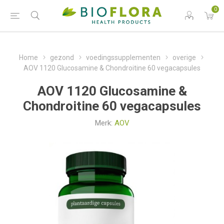
0
Home
gezond
voedingssupplementen
overige
AOV 1120 Glucosamine & Chondroitine 60 vegacapsules
AOV 1120 Glucosamine &
Chondroitine 60 vegacapsules
Merk:
AOV