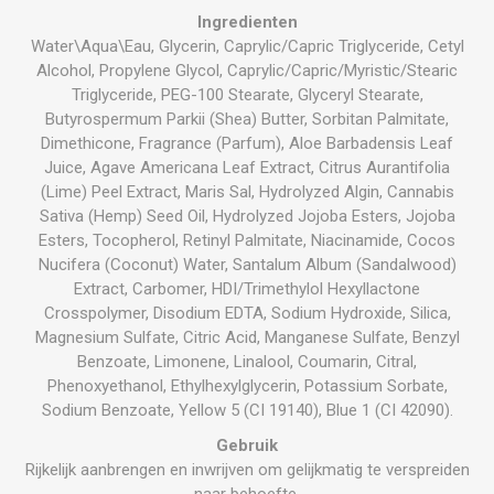
Ingredienten
Water\Aqua\Eau, Glycerin, Caprylic/Capric Triglyceride, Cetyl
Alcohol, Propylene Glycol, Caprylic/Capric/Myristic/Stearic
Triglyceride, PEG-100 Stearate, Glyceryl Stearate,
Butyrospermum Parkii (Shea) Butter, Sorbitan Palmitate,
Dimethicone, Fragrance (Parfum), Aloe Barbadensis Leaf
Juice, Agave Americana Leaf Extract, Citrus Aurantifolia
(Lime) Peel Extract, Maris Sal, Hydrolyzed Algin, Cannabis
Sativa (Hemp) Seed Oil, Hydrolyzed Jojoba Esters, Jojoba
Esters, Tocopherol, Retinyl Palmitate, Niacinamide, Cocos
Nucifera (Coconut) Water, Santalum Album (Sandalwood)
Extract, Carbomer, HDI/Trimethylol Hexyllactone
Crosspolymer, Disodium EDTA, Sodium Hydroxide, Silica,
Magnesium Sulfate, Citric Acid, Manganese Sulfate, Benzyl
Benzoate, Limonene, Linalool, Coumarin, Citral,
Phenoxyethanol, Ethylhexylglycerin, Potassium Sorbate,
Sodium Benzoate, Yellow 5 (CI 19140), Blue 1 (CI 42090).
Gebruik
Rijkelijk aanbrengen en inwrijven om gelijkmatig te verspreiden
naar behoefte.