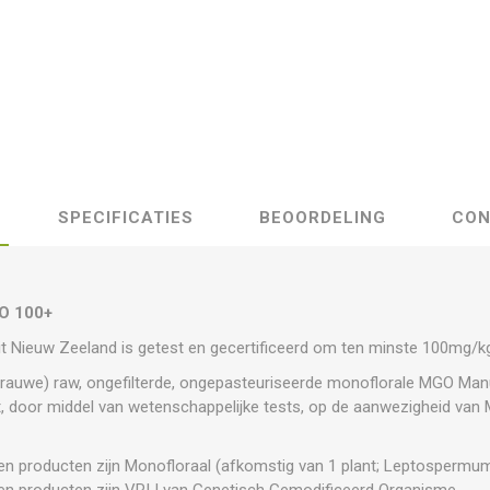
SPECIFICATIES
BEOORDELING
CON
O 100+
Nieuw Zeeland is getest en gecertificeerd om ten minste 100mg/kg
(rauwe) raw, ongefilterde, ongepasteuriseerde monoflorale MGO Man
 door middel van wetenschappelijke tests, op de aanwezigheid van 
n producten zijn Monofloraal (afkomstig van 1 plant; Leptospermu
n producten zijn VRIJ van Genetisch Gemodificeerd Organisme.