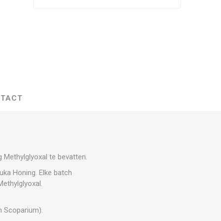
TACT
 Methylglyoxal te bevatten.
uka Honing. Elke batch
Methylglyoxal.
m Scoparium).