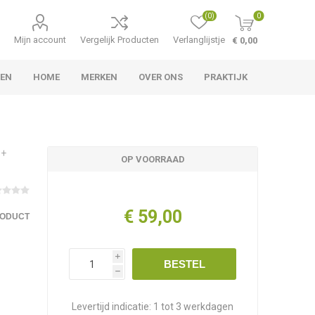
(0)
0
Mijn account
Vergelijk Producten
Verlanglijstje
€ 0,00
LEN
HOME
MERKEN
OVER ONS
PRAKTIJK
0+
OP VOORRAAD
€ 59,00
RODUCT
i
BESTEL
h
Levertijd indicatie:
1 tot 3 werkdagen