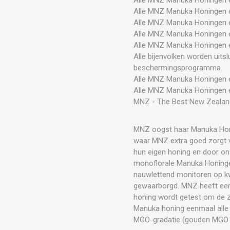
Alle MNZ Manuka Honingen e
Alle MNZ Manuka Honingen en
Alle MNZ Manuka Honingen e
Alle MNZ Manuka Honingen e
Alle bijenvolken worden uits
beschermingsprogramma.
Alle MNZ Manuka Honingen e
Alle MNZ Manuka Honingen 
MNZ - The Best New Zeala
MNZ oogst haar Manuka Honi
waar MNZ extra goed zorgt v
hun eigen honing en door on
monoflorale Manuka Honingen 
nauwlettend monitoren op kw
gewaarborgd. MNZ heeft een
honing wordt getest om de zu
Manuka honing eenmaal alle 
MGO-gradatie (gouden MGO gar