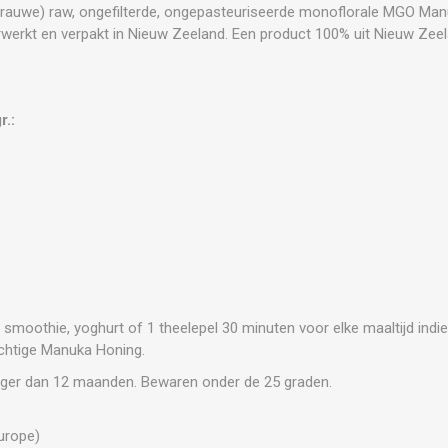
 (rauwe) raw, ongefilterde, ongepasteuriseerde monoflorale MGO Ma
rwerkt en verpakt in Nieuw Zeeland. Een product 100% uit Nieuw Zeel
r.:
e smoothie, yoghurt of 1 theelepel 30 minuten voor elke maaltijd indi
achtige Manuka Honing.
onger dan 12 maanden. Bewaren onder de 25 graden.
urope)