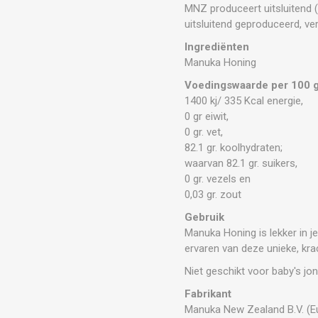
MNZ produceert uitsluitend
uitsluitend geproduceerd, ve
Ingrediënten
Manuka Honing
Voedingswaarde per 100 g
1400 kj/ 335 Kcal energie,
0 gr eiwit,
0 gr. vet,
82.1 gr. koolhydraten;
waarvan 82.1 gr. suikers,
0 gr. vezels en
0,03 gr. zout
Gebruik
Manuka Honing is lekker in j
ervaren van deze unieke, kr
Niet geschikt voor baby's j
Fabrikant
Manuka New Zealand B.V. (E