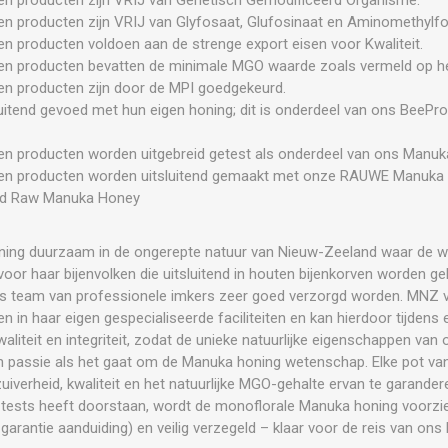
n producten zijn VRIJ van Glyfosaat, Glufosinaat en Aminomethylf
 producten voldoen aan de strenge export eisen voor Kwaliteit.
n producten bevatten de minimale MGO waarde zoals vermeld op het
n producten zijn door de MPI goedgekeurd.
luitend gevoed met hun eigen honing; dit is onderdeel van ons BeePro
n producten worden uitgebreid getest als onderdeel van ons Manu
en producten worden uitsluitend gemaakt met onze RAUWE Manuka
nd Raw Manuka Honey
ng duurzaam in de ongerepte natuur van Nieuw-Zeeland waar de w
oor haar bijenvolken die uitsluitend in houten bijenkorven worden
s team van professionele imkers zeer goed verzorgd worden. MNZ v
in haar eigen gespecialiseerde faciliteiten en kan hierdoor tijdens 
aliteit en integriteit, zodat de unieke natuurlijke eigenschappen v
 passie als het gaat om de Manuka honing wetenschap. Elke pot v
iverheid, kwaliteit en het natuurlijke MGO-gehalte ervan te garander
tests heeft doorstaan, wordt de monoflorale Manuka honing voorzie
antie aanduiding) en veilig verzegeld – klaar voor de reis van ons 