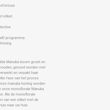
osfonzuur.
 etiket.
tective
kaID programma.
 Honing
ilde Manuka-boom groeit en
 gehouden, gevoed worden met
erwerkt en verpakt haar
elke fase van het proces
an onze manuka honing worden
an onze monoflorale Manuka
en. Als de monoflorale
n van een etiket met de
huis naar uw huis.