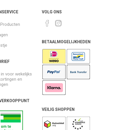
NSERVICE
VOLG ONS
k Producten
agen
BETAALMOGELIJKHEDEN
jstje
RIEF
e in voor wekelijks
kortingen en
ngen
 VERKOOPPUNT
VEILIG SHOPPEN