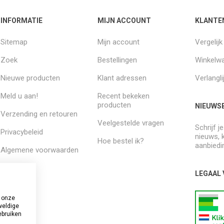
INFORMATIE
MIJN ACCOUNT
KLANTE
Sitemap
Mijn account
Vergelij
Zoek
Bestellingen
Winkelw
Nieuwe producten
Klant adressen
Verlangli
Meld u aan!
Recent bekeken
producten
NIEUWSB
Verzending en retouren
Veelgestelde vragen
Schrijf j
Privacybeleid
nieuws, 
Hoe bestel ik?
aanbiedi
Algemene voorwaarden
Over ons
LEGAAL
 onze
weldige
ebruiken