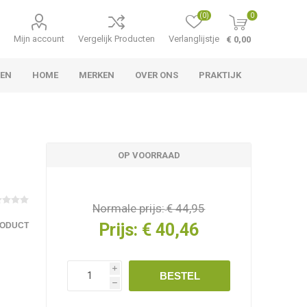
(0)
0
Mijn account
Vergelijk Producten
Verlanglijstje
€ 0,00
TEN
HOME
MERKEN
OVER ONS
PRAKTIJK
OP VOORRAAD
Normale prijs:
€ 44,95
Prijs:
€ 40,46
RODUCT
i
BESTEL
h