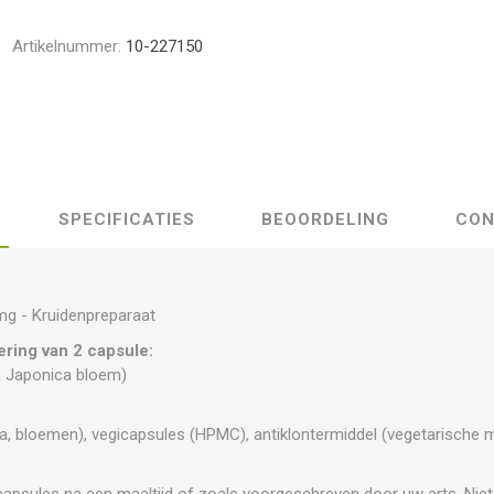
Artikelnummer:
10-227150
SPECIFICATIES
BEOORDELING
CON
mg - Kruidenpreparaat
ring van 2 capsule:
 Japonica bloem)
a, bloemen), vegicapsules (HPMC), antiklontermiddel (vegetarische
sules na een maaltijd of zoals voorgeschreven door uw arts. Niet