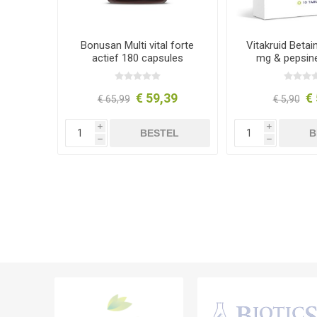
Bonusan Multi vital forte
Vitakruid Beta
actief 180 capsules
mg & pepsin
testkit 10 t
€ 59,39
€ 
€ 65,99
€ 5,90
i
i
BESTEL
B
h
h