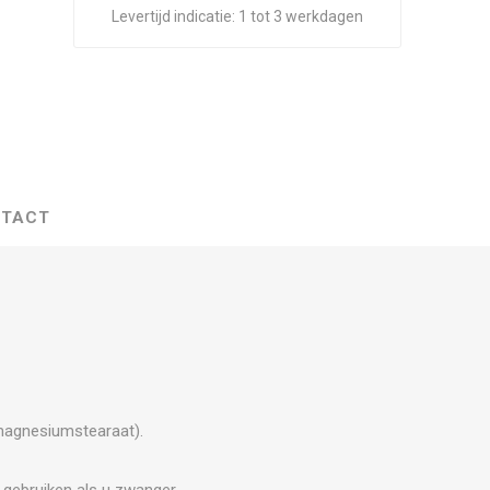
Levertijd indicatie:
1 tot 3 werkdagen
TACT
 magnesiumstearaat).
 gebruiken als u zwanger