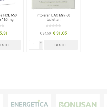
ine HCL 650
Intoleran DAO Mini 60
e 160 mg
tabletten
abletten
5,31
€ 31,05
€ 34,50
i
ESTEL
BESTEL
h