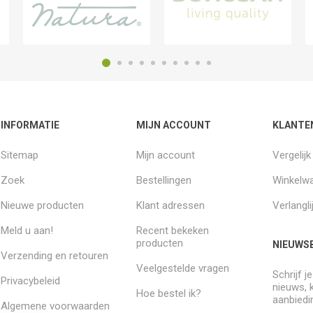
INFORMATIE
MIJN ACCOUNT
KLANTE
Sitemap
Mijn account
Vergelij
Zoek
Bestellingen
Winkelw
Nieuwe producten
Klant adressen
Verlangli
Meld u aan!
Recent bekeken
producten
NIEUWSB
Verzending en retouren
Veelgestelde vragen
Schrijf j
Privacybeleid
nieuws, 
Hoe bestel ik?
aanbiedi
Algemene voorwaarden