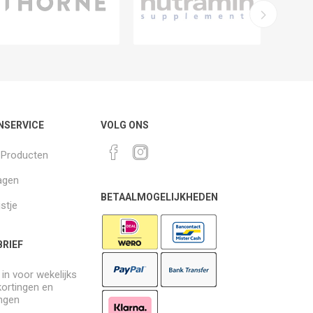
NSERVICE
VOLG ONS
k Producten
agen
BETAALMOGELIJKHEDEN
jstje
RIEF
e in voor wekelijks
kortingen en
ngen