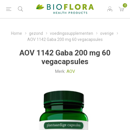
0
Home
gezond
voedingssupplementen
overige
AOV 1142 Gaba 200 mg 60 vegacapsules
AOV 1142 Gaba 200 mg 60
vegacapsules
Merk:
AOV